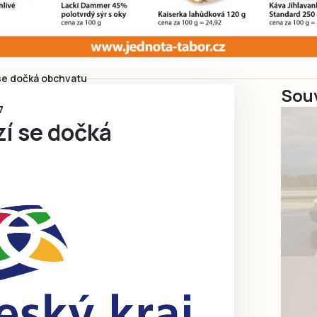
se dočká obchvatu
Souv
7
í se dočká