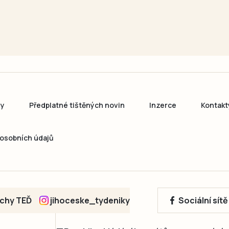
ny
Předplatné tištěných novin
Inzerce
Kontakt
osobních údajů
echy TEĎ
jihoceske_tydeniky
Sociální sít