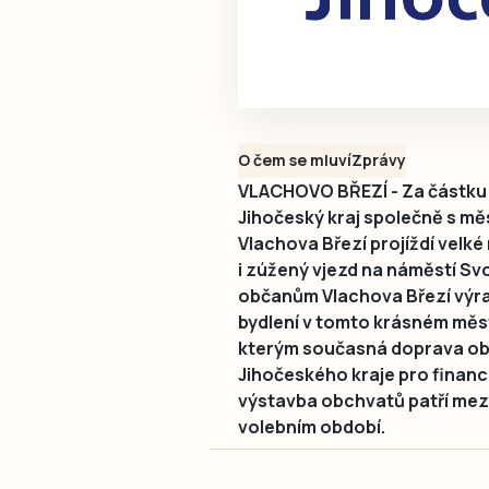
O čem se mluví
Zprávy
VLACHOVO BŘEZÍ - Za částku 
Jihočeský kraj společně s m
Vlachova Březí projíždí velk
i zúžený vjezd na náměstí S
občanům Vlachova Březí výra
bydlení v tomto krásném městě.
kterým současná doprava ob
Jihočeského kraje pro finan
výstavba obchvatů patří mezi 
volebním období.