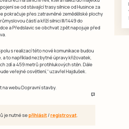
jení se od stávající trasy silnice od Husince za
le pokračuje přes zatravněné zemědělské plochy
yslovou částí a kříží silnici III/1449 do
ezdce a Předslavic se obchvat zpět napojuje před
va.
Spolu s realizací této nové komunikace budou
, a to například nezbytné úpravy křižovatek,
 zdí a 459 metrů protihlukových stěn. Dále
de veřejné osvětlení,“ uzavřel Hajdušek.
t na webu Dopravní stavby.
ů je nutné se
přihlásit
/
registrovat
.