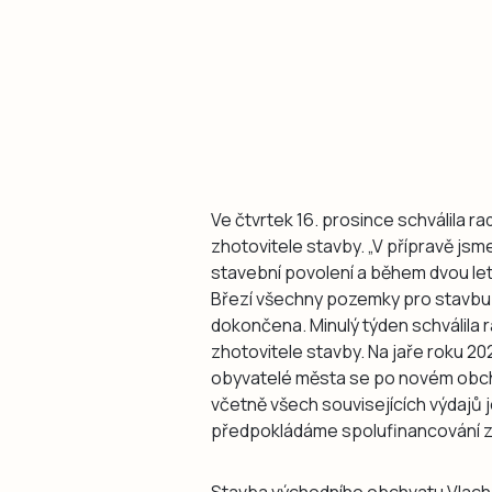
Ve čtvrtek 16. prosince schválila r
zhotovitele stavby. „V přípravě js
stavební povolení a během dvou le
Březí všechny pozemky pro stavbu.
dokončena. Minulý týden schválila 
zhotovitele stavby. Na jaře roku 2
obyvatelé města se po novém obch
včetně všech souvisejících výdajů 
předpokládáme spolufinancování z 
Stavba východního obchvatu Vlachova