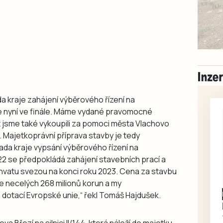
ada kraje zahájení výběrového řízení na
me nyní ve finále. Máme vydané pravomocné
t jsme také vykoupili za pomoci města Vlachovo
 Majetkoprávní příprava stavby je tedy
rada kraje vypsání výběrového řízení na
022 se předpokládá zahájení stavebních prací a
vatu svezou na konci roku 2023. Cena za stavbu
je necelých 268 milionů korun a my
dotací Evropské unie,“ řekl Tomáš Hajdušek.
 Březí na silnici II/144, která náleží do majetku