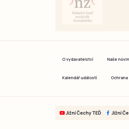
O vydavatelství
Naše novi
Kalendář událostí
Ochrana 
Jižní Čechy TEĎ
Jižní Č