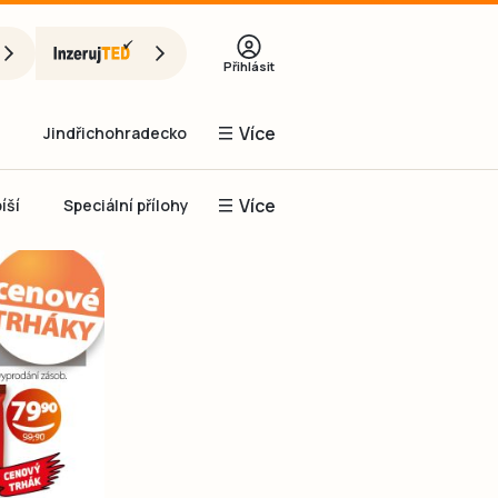
Přihlásit
Více
Jindřichohradecko
Více
íší
Speciální přílohy
Prachaticko
Inzerce
Obnovit heslo
řihlásit se
it se přes Facebook
čet, chci se
Registrovat