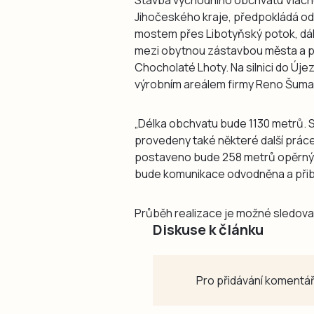
Jihočeského kraje, předpokládá odpo
mostem přes Libotyňský potok, dá
mezi obytnou zástavbou města a prům
Chocholaté Lhoty. Na silnici do Új
výrobním areálem firmy Reno Šuma
„Délka obchvatu bude 1130 metrů. 
provedeny také některé další práce
postaveno bude 258 metrů opěrných
bude komunikace odvodněna a přibu
Průběh realizace je možné sledova
Diskuse k článku
Pro přidávání komentář