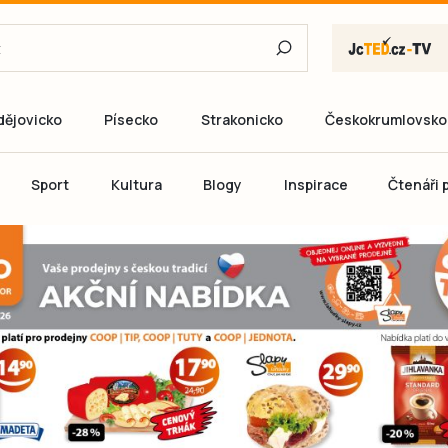
dějovicko
Písecko
Strakonicko
Českokrumlovsko
E-mail
Sport
Kultura
Blogy
Inspirace
Čtenáři p
Heslo
P
Přihlás
Ještě nemám ú