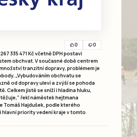
0
0
267 335 471 Kč včetně DPH postaví
ěstem obchvat. V současné době centrem
é množství tranzitní dopravy, problémem je
vobody. „Vybudováním obchvatu se
zně od dopravy uleví a zvýší se pohoda
 Celkem jistě se sníží i hladina hluku,
těžuje," řekl náměstek hejtmana
ce Tomáš Hajdušek, podle kterého
hlavní priority vedení kraje v tomto