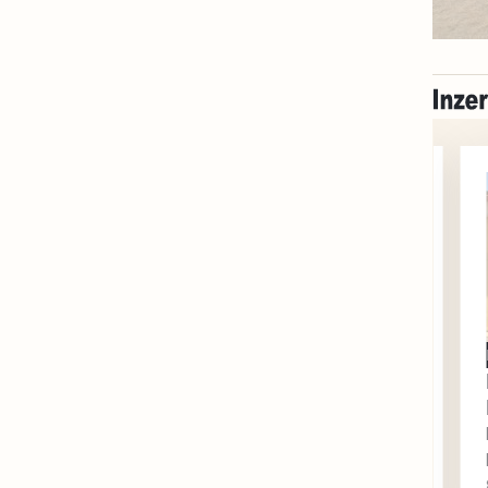
Písecko
Dohodou
Koupím díly na Škoda
100, 105, 120
Koupím na své projekty
veškeré náhradní díly na
Škoda 100, Š105, Š120, mimo