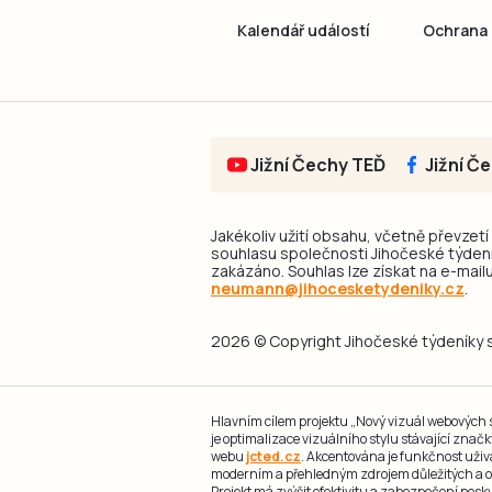
Kalendář událostí
Ochrana 
Jižní Čechy TEĎ
Jižní Č
Jakékoliv užití obsahu, včetně převzetí
souhlasu společnosti Jihočeské týdeník
zakázáno. Souhlas lze získat na e-mailu
neumann@jihocesketydeniky.cz
.
2026 © Copyright Jihočeské týdeníky s.
Hlavním cílem projektu „Nový vizuál webových st
je optimalizace vizuálního stylu stávající zna
webu
jcted.cz
. Akcentována je funkčnost uživ
moderním a přehledným zdrojem důležitých a ov
Projekt má zvýšit efektivitu a zabezpečení pos