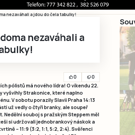
ma nezaváhali a jdou do čela tabulky!
Souv
 doma nezaváhali a
tabulky!
0
0
ích pólistů má nového lídra! O víkendu 22.
ky vyšvihly Strakonice, které naplno
nu. V sobotu porazily Slavii Praha 14:13
části už vedly o čtyři branky, ale soupeř
t. Nedělní souboj s pražským Steppem měl
eši si udržovali jednobrankový náskok a
vrtině – 11:9 (3:2, 1:1, 5:2, 2:4). Svěřenci