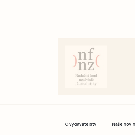
O vydavatelství
Naše novi