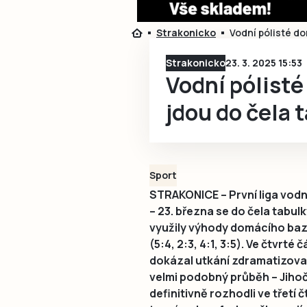
Strakonicko
Vodní pólisté do
Strakonicko
23. 3. 2025 15:53
Vodní pólisté
jdou do čela 
Sport
STRAKONICE – První liga vodn
– 23. března se do čela tabul
využily výhody domácího bazé
(5:4, 2:3, 4:1, 3:5). Ve čtvrté 
dokázal utkání zdramatizova
velmi podobný průběh – Jihoč
definitivně rozhodli ve třetí čt