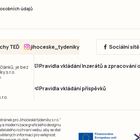
osobních údajů
echy TEĎ
jihoceske_tydeniky
Sociální sít
Pravidla vkládání Inzerátů a zpracování
 článků, je bez
y s.r.o.
:
Pravidla vkládání příspěvků
r.o.
ránek pro Jihočeské týdeníky s.r.o."
čky a modernizace grafického designu
atelského rozhraní webu, aby se stal
ěřených informací pro veřejnost.
kytovaných služeb.