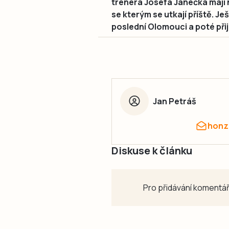
trenéra Josefa Janečka mají
se kterým se utkají příště. J
poslední Olomouci a poté přij
Jan Petráš
honz
Diskuse k článku
Pro přidávání komentář