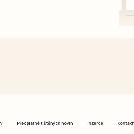
karosářských, nepoužité a
původní výroby, jednotlivě i
větší množství, nabídku
prosím pouze na e-mail:
svorpi@seznam.cz.
ny
Předplatné tištěných novin
Inzerce
Kontakt