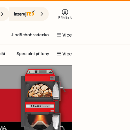
Přihlásit
Více
Jindřichohradecko
Více
íší
Speciální přílohy
Prachaticko
Inzerce
Obnovit heslo
řihlásit se
it se přes Facebook
čet, chci se
Registrovat