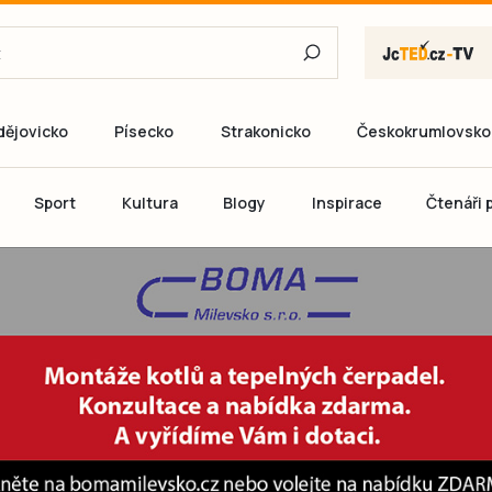
dějovicko
Písecko
Strakonicko
Českokrumlovsko
E-mail
Sport
Kultura
Blogy
Inspirace
Čtenáři p
Heslo
P
Přihlás
Ještě nemám ú