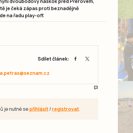
 nyní dvoubodový náskok před Přerovem,
eště je čeká zápas proti beznadějně
de na řadu play-off.
Sdílet článek:
a.petras@seznam.cz
ů je nutné se
přihlásit
/
registrovat
.