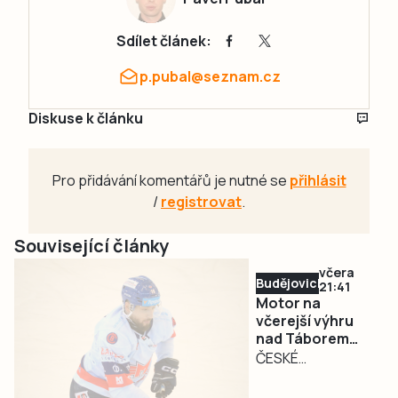
Sdílet článek:
p.pubal@seznam.cz
Diskuse k článku
Pro přidávání komentářů je nutné se
přihlásit
/
registrovat
.
Související články
včera
Budějovicko
21:41
Motor na
včerejší výhru
nad Táborem
nenavázal. Doma
ČESKÉ
podlehl Jihlavě
BUDĚJOVICE – Po