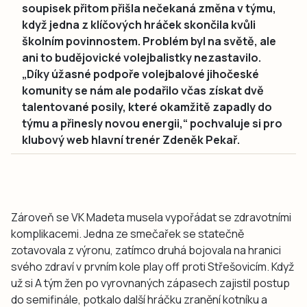
soupisek přitom přišla nečekaná změna v týmu,
když jedna z klíčových hráček skončila kvůli
školním povinnostem. Problém byl na světě, ale
ani to budějovické volejbalistky nezastavilo.
„Díky úžasné podpoře volejbalové jihočeské
komunity se nám ale podařilo včas získat dvě
talentované posily, které okamžitě zapadly do
týmu a přinesly novou energii,“ pochvaluje si pro
klubový web hlavní trenér Zdeněk Pekař.
Zároveň se VK Madeta musela vypořádat se zdravotními
komplikacemi. Jedna ze smečařek se statečně
zotavovala z výronu, zatímco druhá bojovala na hranici
svého zdraví v prvním kole play off proti Střešovicím. Když
už si A tým žen po vyrovnaných zápasech zajistil postup
do semifinále, potkalo další hráčku zranění kotníku a