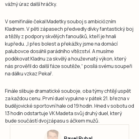
vážný úraz další hráčky.
V semifinále čekal Madetky souboj s ambiciózním
Kladnem. V pěti zápasech předvedly dívky fantastický boj
a těžily z podpory skvělých fanoušků, kteří je hnali
kupředu. „I přes bolest a překážky jsme na domácí
palubovce dosáhli parádního vítězství. A musíme
poděkovat Kladnu za skvělý a houževnatý výkon, který
nás prověřil do další fáze soutěže,“ posílá svému soupeři
na dálku vzkaz Pekař.
Finále slibuje dramatické souboje, oba týmy chtějí uspět
za každou cenu. První duel vypukne v pátek 21. března v
budějovické sportovní hale od 19 hodin. Hned v sobotu od
13 hodin odstartuje VK Madeta svůj druhý duel, který
bude součástí dvojzápasu s áčkem mužů.
Pavel Pubal