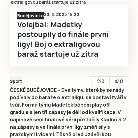
extraligovou baráž startuje už zítra
20. 3. 2025 15:20
Budějovicko
Volejbal: Madetky
postoupily do finále první
ligy! Boj o extraligovou
baráž startuje už zítra
0
0
Sport
ČESKÉ BUDĚJOVICE – Dva týmy, které by se rády
podívaly do baráže o extraligu, se postaví tváří v
tvář. Forma týmu Madetek během play off
graduje a jen tři zápasy je dělí od kvalifikace. V
napínavé semifinálové sérii přetlačily Kladno 3:2
na zápasy a ve finále první ligy změří síly s
pražskými Lvicemi. Těsně před uzávěrkou