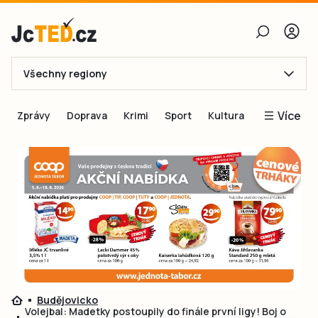
Všechny regiony
E-mail
Více
Zprávy
Doprava
Krimi
Sport
Kultura
Heslo
Blogy
Obnovit heslo
Inspirace
Čtenáři píší
Přihlásit se
Speciální přílohy
Přihlásit se přes Facebook
Inzerce
Ještě nemám účet, chci se
Registrovat
Budějovicko
Volejbal: Madetky postoupily do finále první ligy! Boj o