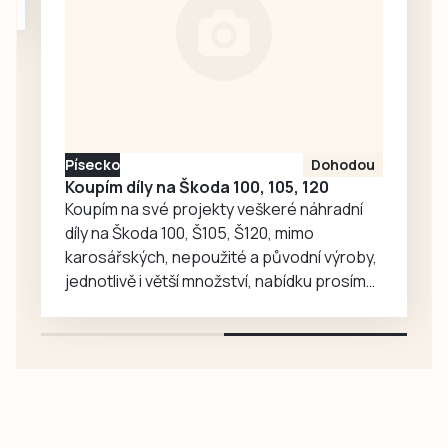
tehdy ještě
prvoligovém
Dynamu České
Budějovice,
vyfasoval od
Etické komise
FAČR flastr v…
Milevsko
Zdarma / za odvoz
Daruji do dobrých rukou kotě
Daruji do dobrých rukou kotě-kočka,
odčervené, mazlivé, ihned k odběru.