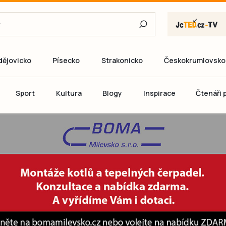
dějovicko
Písecko
Strakonicko
Českokrumlovsko
E-mail
Sport
Kultura
Blogy
Inspirace
Čtenáři p
Heslo
P
Přihlás
Ještě nemám ú