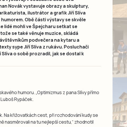
oman Novák vystavuje obrazy a skulptury,
ikaturista, ilustrátor a grafik Jiří Slíva
 humorem. Obě části výstavy se skvěle
se lidé mohli ve Špejcharu setkat se
otože se také věnuje muzice, skládá
 návštěvníkům podvečera na kytaru a
 texty sype Jiří Slíva z rukávu. Posluchači
Slíva o sobě prozradil, jak se dostal k
laskavého humoru. „Optimizmus z pana Slívy přímo
e Luboš Rypáček.
k. Na křižovatkách cest, při rozhodování kudy se
 mě nasměrovali na tu nejlepší cestu,“ zhodnotil