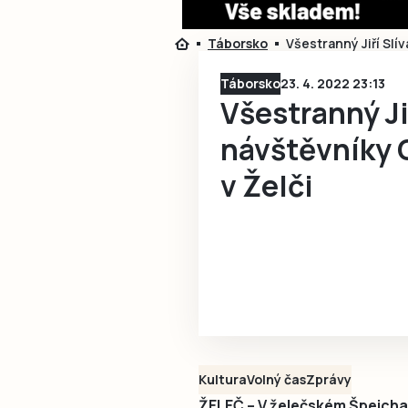
Táborsko
Všestranný Jiří Slí
Táborsko
23. 4. 2022 23:13
Všestranný Jiř
návštěvníky 
v Želči
Kultura
Volný čas
Zprávy
ŽELEČ – V želečském Špejcha