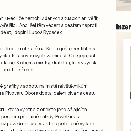
í uvedl, že nemohl v daných situacích ani věřit
vyřešilo. „Ano, šel těm věcem a cestám naproti,
dělat,“ doplnil Luboš Rypáček.
líželi celou obrazárnu. Kdo to ještě nestihl, má
y škoda takovou výstavu minout. Obě její části
odárně. K oběma existuje katalog, který vydala
rou obce Želeč.
jiné grafiky v sobotu na místě návštěvníkům
 a Pivovaru Obora dostal balení piva na cestu.
Milevsko
Zdarma / za odvoz
Daruji do dobrých
kru, která vylétne z ohniště jeho sálajících
rukou kotě
ží pocitem příjemné nálady. Povětšinou
a nápovědu, neboť všechno potřebné vyřkne
Daruji do dobrých rukou
rny, která letos slaví deset let od založení, Pavel
kotě-kočka, odčervené,