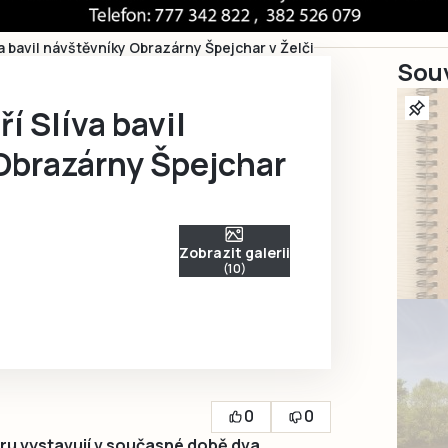
va bavil návštěvníky Obrazárny Špejchar v Želči
Souv
í Slíva bavil
Obrazárny Špejchar
Zobrazit galerii
(10)
0
0
ru vystavují v současné době dva