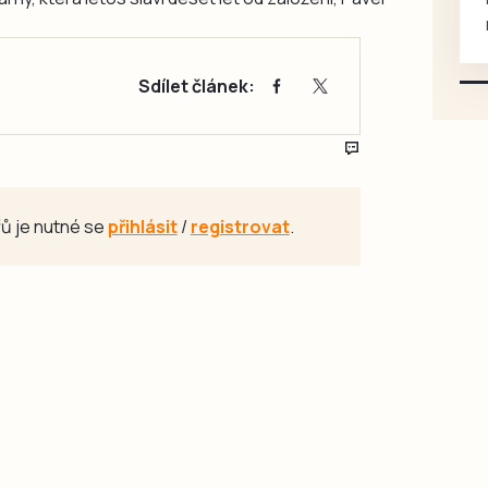
mazlivé, ihned k odběru.
Sdílet článek:
ů je nutné se
přihlásit
/
registrovat
.