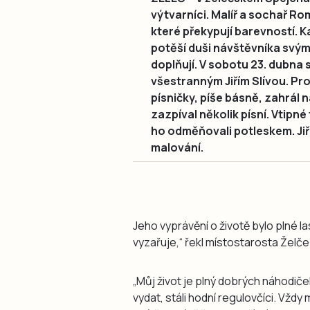
výtvarníci. Malíř a sochař R
které překypují barevností. Kar
potěší duši návštěvníka svým
doplňují. V sobotu 23. dubna 
všestranným Jiřím Slívou. Pr
písničky, píše básně, zahrál
zazpíval několik písní. Vtipné
ho odměňovali potleskem. Jiří 
malování.
Jeho vyprávění o životě bylo plné 
vyzařuje,“ řekl místostarosta Želč
„Můj život je plný dobrých náhodiče
vydat, stáli hodní regulovčíci. Vždy