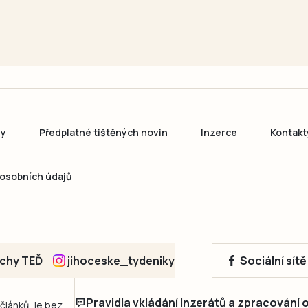
ny
Předplatné tištěných novin
Inzerce
Kontakt
osobních údajů
echy TEĎ
jihoceske_tydeniky
Sociální sít
Pravidla vkládání Inzerátů a zpracování
 článků, je bez