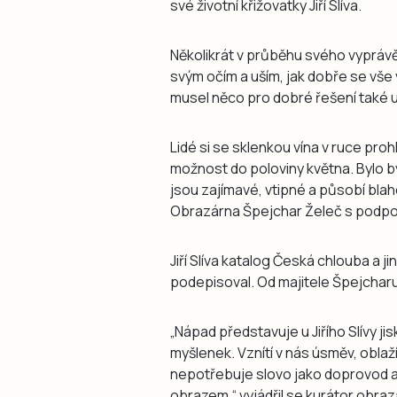
své životní křižovatky Jiří Slíva.
Několikrát v průběhu svého vyprávěn
svým očím a uším, jak dobře se vše 
musel něco pro dobré řešení také u
Lidé si se sklenkou vína v ruce proh
možnost do poloviny května. Bylo b
jsou zajímavé, vtipné a působí blah
Obrazárna Špejchar Želeč s podpo
Jiří Slíva katalog Česká chlouba a 
podepisoval. Od majitele Špejcharu
„Nápad představuje u Jiřího Slívy jis
myšlenek. Vznítí v nás úsměv, obla
nepotřebuje slovo jako doprovod 
obrazem,“ vyjádřil se kurátor obrazá