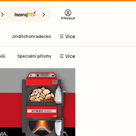
Přihlásit
Více
Jindřichohradecko
Více
íší
Speciální přílohy
Prachaticko
Inzerce
Obnovit heslo
řihlásit se
it se přes Facebook
čet, chci se
Registrovat