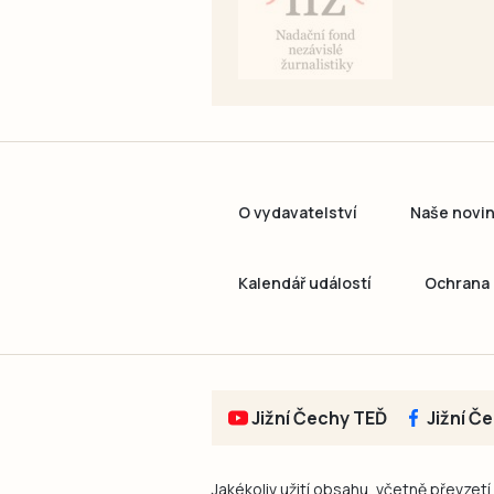
O vydavatelství
Naše novi
Kalendář událostí
Ochrana 
Jižní Čechy TEĎ
Jižní Č
Jakékoliv užití obsahu, včetně převzetí