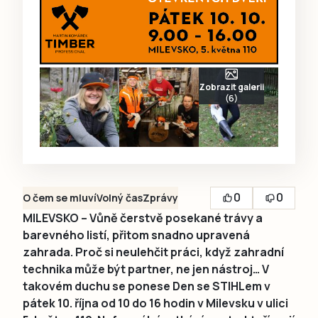
Zobrazit galerii
(6)
0
0
O čem se mluví
Volný čas
Zprávy
MILEVSKO – Vůně čerstvě posekané trávy a
barevného listí, přitom snadno upravená
zahrada. Proč si neulehčit práci, když zahradní
technika může být partner, ne jen nástroj… V
takovém duchu se ponese Den se STIHLem v
pátek 10. října od 10 do 16 hodin v Milevsku v ulici