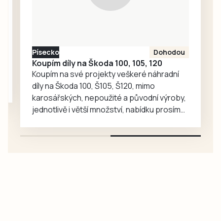
Friebová
odpověděla.
Písecko
Dohodou
Koupím díly na Škoda 100, 105, 120
Koupím na své projekty veškeré náhradní
díly na Škoda 100, Š105, Š120, mimo
karosářských, nepoužité a původní výroby,
jednotlivě i větší množství, nabídku prosím
pouze na e-mail: svorpi@seznam.cz.