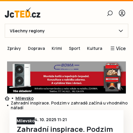
Všechny regiony
E-mail
Více
Zprávy
Doprava
Krimi
Sport
Kultura
Heslo
Blogy
Obnovit heslo
Inspirace
Čtenáři píší
Přihlásit se
Speciální přílohy
Milevsko
Přihlásit se přes Facebook
Inzerce
Zahradní inspirace. Podzim v zahradě začíná u vhodného
nářadí
Ještě nemám účet, chci se
Registrovat
4. 10. 2025 11:21
Milevsko
Zahradní inspirace. Podzim