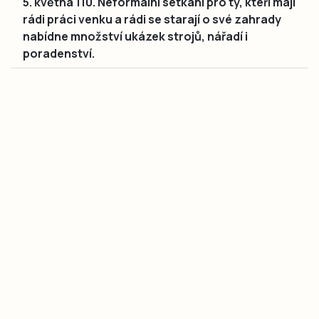
5. května 110. Neformální setkání pro ty, kteří mají
rádi práci venku a rádi se starají o své zahrady
nabídne množství ukázek strojů, nářadí i
poradenství.