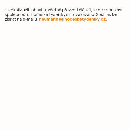
Jakékoliv užití obsahu, včetně převzetí článků, je bez souhlasu
společnosti Jihočeské týdeníky s.r.o. zakázáno. Souhlas lze
získat na e-mailu:
neumann@jihocesketydeniky.cz
.
2026 © Copyright Jihočeské týdeníky s.r.o.
Pravidla vkládání Inzerátů a zpracování osobních
údajů
Pravidla vkládání příspěvků
Hlavním cílem projektu „Nový vizuál webových stránek pro Jihočeské
týdeníky s.r.o." je optimalizace vizuálního stylu stávající značky a
modernizace grafického designu webu
jcted.cz
. Akcentována je funkčnost
uživatelského rozhraní webu, aby se stal moderním a přehledným zdrojem
důležitých a ověřených informací pro veřejnost. Projekt má zvýšit efektivitu a
zabezpečení poskytovaných služeb.
Projekt byl spolufinancován Evropskou unií z nástroje NextGenerationEU.