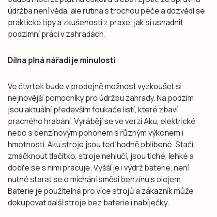
údržba není věda, ale rutina s trochou péče a dozvědí se
praktické tipy a zkušenosti z praxe, jak si usnadnit
podzimní práci v zahradách.
Dílna plná nářadí je minulostí
Ve čtvrtek bude v prodejně možnost vyzkoušet si
nejnovější pomocníky pro údržbu zahrady. Na podzim
jsou aktuální především foukače listí, které zbaví
pracného hrabání. Vyrábějí se ve verzi Aku, elektrické
nebo s benzínovým pohonem s různým výkonem i
hmotností. Aku stroje jsou teď hodně oblíbené. Stačí
zmáčknout tlačítko, stroje nehlučí, jsou tiché, lehké a
dobře se s nimi pracuje. Vyšší je i výdrž baterie, není
nutné starat se o míchání směsi benzínu s olejem.
Baterie je použitelná pro více strojů a zákazník může
dokupovat další stroje bez baterie i nabíječky.