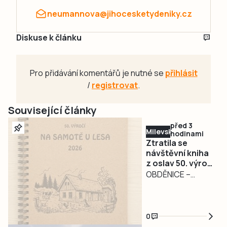
neumannova@jihocesketydeniky.cz
Diskuse k článku
Pro přidávání komentářů je nutné se
přihlásit
/
registrovat
.
Související články
před 3
Milevsko
hodinami
Ztratila se
návštěvní kniha
z oslav 50. výročí
filmu Na samotě
OBDĚNICE –
u lesa.
Nepříjemná
Pořadatelé prosí
událost
o její vrácení
poznamenala
0
oslavy 50. výročí