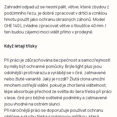
Zahradní odpad už se nesmí pálit, větve, které zbydou z
podzimního řezu, je dobré zpracovat v drtiči a vzniklou
hmotu použít jako ochranu okrasných záhonů. Model
GHE 140 L zvládne zpracovat větve o tloušťce 40 mm. I
ten budou zájemci moci vidět přímo v prodejně.
Když létají třísky
Při práci je zdůrazňována bezpečnost a samozřejmostí
by měly být ochranné pomůcky. Brýle light plus jsou
odolnější i proti nárazu a vyrábějí se v čiré, zatmavené
nebo žluté variantě. Jaký je rozdíl? Žlutá clona umožní
mnohem ostřejší vidění, pokud je zhoršená viditelnost,
lépe absorbuje přechod ze světla do šera třeba při práci
v lese, čiré pro běžné světelné podmínky a zatmavené
jsou vhodné na ostrém slunci.
Při náročnější práci se doporučuje používat ochranu
obličeje a sluchu třeba s nylonovou mřížkou, která