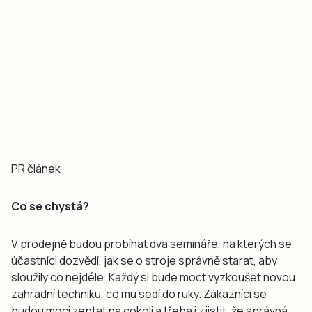
PR článek
Co se chystá?
V prodejně budou probíhat dva semináře, na kterých se
účastníci dozvědí, jak se o stroje správně starat, aby
sloužily co nejdéle. Každý si bude moct vyzkoušet novou
zahradní techniku, co mu sedí do ruky. Zákazníci se
budou moci zeptat na cokoli a třeba i zjistit, že správná