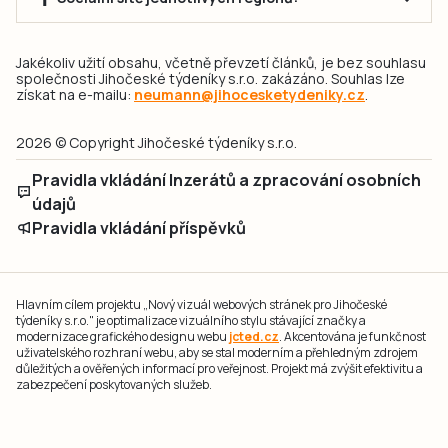
Jakékoliv užití obsahu, včetně převzetí článků, je bez souhlasu
společnosti Jihočeské týdeníky s.r.o. zakázáno. Souhlas lze
získat na e-mailu:
neumann@jihocesketydeniky.cz
.
2026 © Copyright Jihočeské týdeníky s.r.o.
Pravidla vkládání Inzerátů a zpracování osobních
údajů
Pravidla vkládání příspěvků
Hlavním cílem projektu „Nový vizuál webových stránek pro Jihočeské
týdeníky s.r.o." je optimalizace vizuálního stylu stávající značky a
modernizace grafického designu webu
jcted.cz
. Akcentována je funkčnost
uživatelského rozhraní webu, aby se stal moderním a přehledným zdrojem
důležitých a ověřených informací pro veřejnost. Projekt má zvýšit efektivitu a
zabezpečení poskytovaných služeb.
Projekt byl spolufinancován Evropskou unií z nástroje NextGenerationEU.