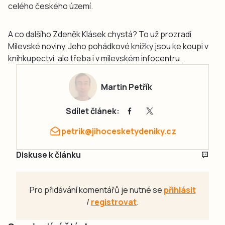
celého českého území.
A co dalšího Zdeněk Klásek chystá? To už prozradí
Milevské noviny. Jeho pohádkové knížky jsou ke koupi v
knihkupectví, ale třeba i v milevském infocentru.
Martin Petřík
Sdílet článek:
petrik@jihocesketydeniky.cz
Diskuse k článku
Pro přidávání komentářů je nutné se
přihlásit
/
registrovat
.