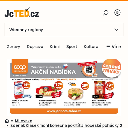
Všechny regiony
E-mail
Více
Zprávy
Doprava
Krimi
Sport
Kultura
Heslo
Blogy
Obnovit heslo
Inspirace
Čtenáři píší
Přihlásit se
Speciální přílohy
Přihlásit se přes Facebook
Inzerce
Ještě nemám účet, chci se
Registrovat
Milevsko
Zdeněk Klásek mohl konečně pokřtít Jihočeské pohádky 2