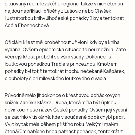
situovány i do milevského regionu, takže v nich čtenáři
najdou například i příběhy z Lašovic nebo Chyšek.
Ilustrátorkou knihy Jihočeské pohádky 2 byla tentokrát
Adéla Ebenhochová.
Oficiální křest měl proběhnout už vloni, kdy byla kniha
vydána. Ovšem epidemická situace to neumožnila. Zato
včerejší křest proběhl se vším všudy. Dokonce i s
loutkovou pohádkou Trable s princeznou. Kmotrem
pohádky byl totiž tentokrát trochu nečekaně Kašpárek,
dlouholetý člen milevského loutkového divadla.
Původně mělo jít dokonce o křest dvou pohádkových
knížek Zdeňka Kláska. Druhá, která měla být úplnou
novinkou, nese název České pohádky. Ovšem její vydání
se zadrhlo v tiskárně, kde v současné době chybí papír.
Vyjít by tak měla během příštího roku. Velkým i malým
čtenářům nabídne hned patnáct pohádek, tentokrát z