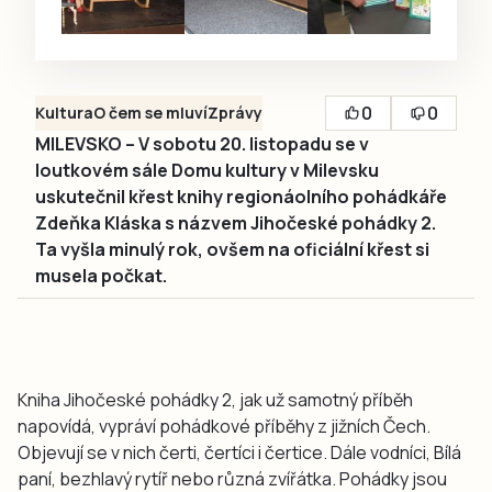
0
0
Kultura
O čem se mluví
Zprávy
MILEVSKO – V sobotu 20. listopadu se v
loutkovém sále Domu kultury v Milevsku
uskutečnil křest knihy regionáolního pohádkáře
Zdeňka Kláska s názvem Jihočeské pohádky 2.
Ta vyšla minulý rok, ovšem na oficiální křest si
musela počkat.
Kniha Jihočeské pohádky 2, jak už samotný příběh
napovídá, vypráví pohádkové příběhy z jižních Čech.
Objevují se v nich čerti, čertíci i čertice. Dále vodníci, Bílá
paní, bezhlavý rytíř nebo různá zvířátka. Pohádky jsou