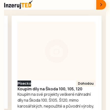
dopoledne 5.
tak příjemné místo
srpna v Domově s
pro každodenní
pečovatelskou
setkávání,
službou v
odpočinek i
Milevsku, kam za
společné aktivity.
seniory znovu
zavítaly děti z
dětské skupiny
Jesličky Milísek.
Děti přinášejí do
života seniorů
radost, ti jim na
oplátku vyprávějí
zajímavé příběhy.
Písecko
Dohodou
Koupím díly na Škoda 100, 105, 120
Koupím na své projekty veškeré náhradní
díly na Škoda 100, Š105, Š120, mimo
karosářských, nepoužité a původní výroby,