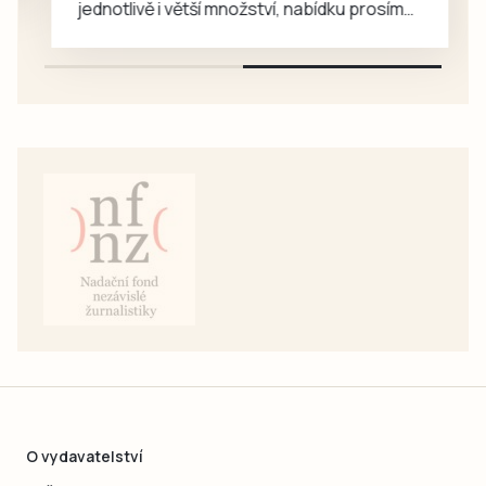
jednotlivě i větší množství, nabídku prosím
pouze na e-mail: svorpi@seznam.cz.
O vydavatelství