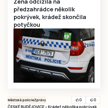
Žena odcizila na
předzahrádce několik
pokrývek, krádež skončila
potyčkou
0
0
Městská policie
Zprávy
ČESKÉ BUDĚJOVICE – Krádež několika pokrývek