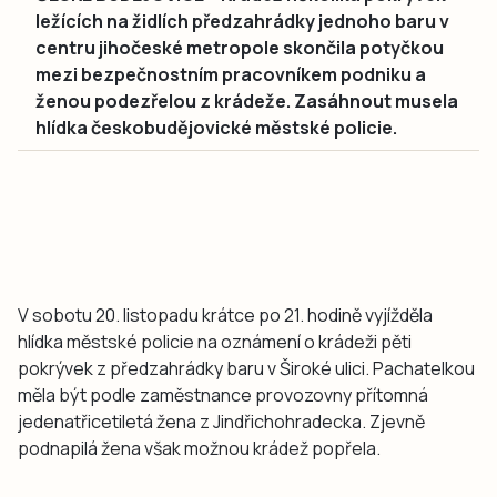
ležících na židlích předzahrádky jednoho baru v
centru jihočeské metropole skončila potyčkou
mezi bezpečnostním pracovníkem podniku a
ženou podezřelou z krádeže. Zasáhnout musela
hlídka českobudějovické městské policie.
V sobotu 20. listopadu krátce po 21. hodině vyjížděla
hlídka městské policie na oznámení o krádeži pěti
pokrývek z předzahrádky baru v Široké ulici. Pachatelkou
měla být podle zaměstnance provozovny přítomná
jedenatřicetiletá žena z Jindřichohradecka. Zjevně
podnapilá žena však možnou krádež popřela.