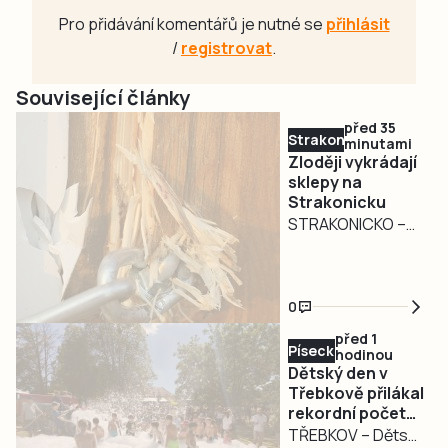
Pro přidávání komentářů je nutné se
přihlásit
/
registrovat
.
Související články
před 35
Strakonicko
minutami
Zloději vykrádají
sklepy na
Strakonicku
STRAKONICKO –
Sklepy se staly
terčem zlodějů na
Strakonicku.
0
Policisté v těchto
před 1
dnech řeší dva
Písecko
hodinou
případy vloupání, k
Dětský den v
jednomu došlo ve
Třebkově přilákal
rekordní počet
Strakonicích, k
návštěvníků
TŘEBKOV – Dětský
druhému ve Volyni.