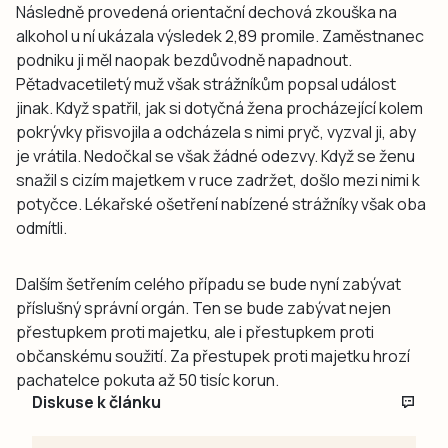
Následně provedená orientační dechová zkouška na
alkohol u ní ukázala výsledek 2,89 promile. Zaměstnanec
podniku ji měl naopak bezdůvodně napadnout.
Pětadvacetiletý muž však strážníkům popsal událost
jinak. Když spatřil, jak si dotyčná žena procházející kolem
pokrývky přisvojila a odcházela s nimi pryč, vyzval ji, aby
je vrátila. Nedočkal se však žádné odezvy. Když se ženu
snažil s cizím majetkem v ruce zadržet, došlo mezi nimi k
potyčce. Lékařské ošetření nabízené strážníky však oba
odmítli.
Dalším šetřením celého případu se bude nyní zabývat
příslušný správní orgán. Ten se bude zabývat nejen
přestupkem proti majetku, ale i přestupkem proti
občanskému soužití. Za přestupek proti majetku hrozí
pachatelce pokuta až 50 tisíc korun.
Diskuse k článku