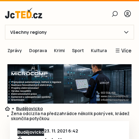
Všechny regiony
E-mail
Více
Zprávy
Doprava
Krimi
Sport
Kultura
Heslo
Blogy
Obnovit heslo
Inspirace
Čtenáři píší
Přihlásit se
Speciální přílohy
Přihlásit se přes Facebook
Inzerce
Budějovicko
Žena odcizila na předzahrádce několik pokrývek, krádež
Ještě nemám účet, chci se
Registrovat
skončila potyčkou
23. 11. 2021 6:42
Budějovicko