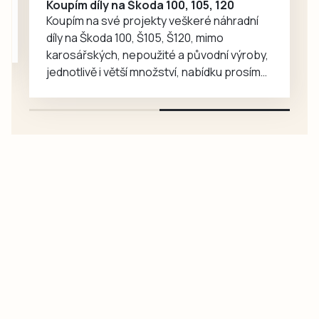
Koupím díly na Škoda 100, 105, 120
Koupím na své projekty veškeré náhradní
díly na Škoda 100, Š105, Š120, mimo
karosářských, nepoužité a původní výroby,
jednotlivě i větší množství, nabídku prosím
pouze na e-mail: svorpi@seznam.cz.