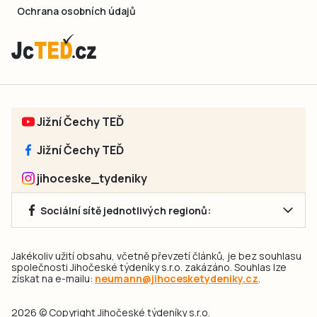
Ochrana osobních údajů
Jižní Čechy TEĎ
Jižní Čechy TEĎ
jihoceske_tydeniky
Sociální sítě jednotlivých regionů:
Jakékoliv užití obsahu, včetně převzetí článků, je bez souhlasu
společnosti Jihočeské týdeníky s.r.o. zakázáno. Souhlas lze
získat na e-mailu:
neumann@jihocesketydeniky.cz
.
2026 © Copyright Jihočeské týdeníky s.r.o.