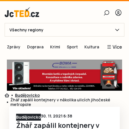
Všechny regiony
E-mail
Více
Zprávy
Doprava
Krimi
Sport
Kultura
Heslo
Blogy
Obnovit heslo
Inspirace
Čtenáři píší
Přihlásit se
Speciální přílohy
Budějovicko
Přihlásit se přes Facebook
Inzerce
Žhář zapálil kontejnery v několika ulicích jihočeské
metropole
Ještě nemám účet, chci se
Registrovat
30. 11. 2021 6:38
Budějovicko
Žhář zapálil kontejnery v