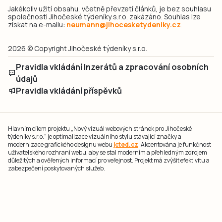
Jakékoliv užití obsahu, včetně převzetí článků, je bez souhlasu
společnosti Jihočeské týdeníky s.r.o. zakázáno. Souhlas lze
získat na e-mailu:
neumann@jihocesketydeniky.cz
.
2026 © Copyright Jihočeské týdeníky s.r.o.
Pravidla vkládání Inzerátů a zpracování osobních
údajů
Pravidla vkládání příspěvků
Hlavním cílem projektu „Nový vizuál webových stránek pro Jihočeské
týdeníky s.r.o." je optimalizace vizuálního stylu stávající značky a
modernizace grafického designu webu
jcted.cz
. Akcentována je funkčnost
uživatelského rozhraní webu, aby se stal moderním a přehledným zdrojem
důležitých a ověřených informací pro veřejnost. Projekt má zvýšit efektivitu a
zabezpečení poskytovaných služeb.
Projekt byl spolufinancován Evropskou unií z nástroje NextGenerationEU.