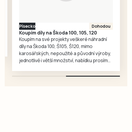
spuštěna.
potravinářské
výroby.
Písecko
Dohodou
Koupím díly na Škoda 100, 105, 120
Koupím na své projekty veškeré náhradní
díly na Škoda 100, Š105, Š120, mimo
karosářských, nepoužité a původní výroby,
jednotlivě i větší množství, nabídku prosím
pouze na e-mail: svorpi@seznam.cz.