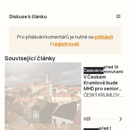
Diskuse k článku
Pro přidávání komentářů je nutné se
přihlásit
/
registrovat
.
Související články
před 10
Českokrumlovsko
minutami
V Českém
Krumlově bude
MHD pro seniory
nad 70 let znovu
ČESKÝ KRUMLOV –
zdarma
Od začátku
července je
městská
0
hromadná
před 1
doprava v Českém