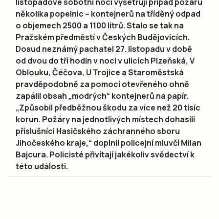
listopadové sobotní noci vyšetřují případ požáru
několika popelnic – kontejnerů na tříděný odpad
o objemech 2500 a 1100 litrů. Stalo se tak na
Pražském předměstí v Českých Budějovicích.
Dosud neznámý pachatel 27. listopadu v době
od dvou do tří hodin v noci v ulicích Plzeňská, V
Oblouku, Čéčova, U Trojice a Staroměstská
pravděpodobně za pomocí otevřeného ohně
zapálil obsah „modrých“ kontejnerů na papír.
„Způsobil předběžnou škodu za více než 20 tisíc
korun. Požáry na jednotlivých místech dohasili
příslušníci Hasičského záchranného sboru
Jihočeského kraje,“ doplnil policejní mluvčí Milan
Bajcura. Policisté přivítají jakékoliv svědectví k
této události.