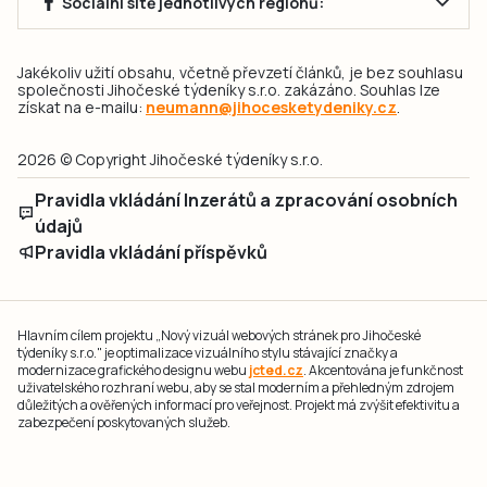
Sociální sítě jednotlivých regionů:
Jakékoliv užití obsahu, včetně převzetí článků, je bez souhlasu
společnosti Jihočeské týdeníky s.r.o. zakázáno. Souhlas lze
získat na e-mailu:
neumann@jihocesketydeniky.cz
.
2026 © Copyright Jihočeské týdeníky s.r.o.
Pravidla vkládání Inzerátů a zpracování osobních
údajů
Pravidla vkládání příspěvků
Hlavním cílem projektu „Nový vizuál webových stránek pro Jihočeské
týdeníky s.r.o." je optimalizace vizuálního stylu stávající značky a
modernizace grafického designu webu
jcted.cz
. Akcentována je funkčnost
uživatelského rozhraní webu, aby se stal moderním a přehledným zdrojem
důležitých a ověřených informací pro veřejnost. Projekt má zvýšit efektivitu a
zabezpečení poskytovaných služeb.
Projekt byl spolufinancován Evropskou unií z nástroje NextGenerationEU.