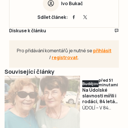
Ivo Bukač
Sdílet článek:
Diskuse k článku
Pro přidávání komentářů je nutné se
přihlásit
/
registrovat
.
Související články
před 51
Budějovicko
minutami
Na Údolské
slavnosti mířili i
rodáci, 84 letá
Jana Hlaváčová
ÚDOLÍ – V 84
vážila cestu ze
letech urazila 300
Zlína, aby objala
kilometrů ze Zlína
spolužačku