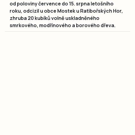
od poloviny července do 15. srpna letošního
roku, odcizil u obce Mostek u Ratibořských Hor,
zhruba 20 kubíků volně uskladněného
smrkového, modřínového a borového dřeva.