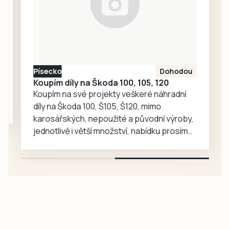
dalším
sportovcům.
Písecko
Dohodou
Koupím díly na Škoda 100, 105, 120
Koupím na své projekty veškeré náhradní
díly na Škoda 100, Š105, Š120, mimo
karosářských, nepoužité a původní výroby,
jednotlivě i větší množství, nabídku prosím
pouze na e-mail: svorpi@seznam.cz.