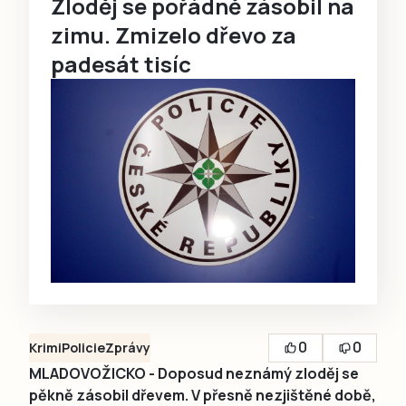
Zloděj se pořádně zásobil na
zimu. Zmizelo dřevo za
padesát tisíc
0
0
Krimi
Policie
Zprávy
MLADOVOŽICKO - Doposud neznámý zloděj se
pěkně zásobil dřevem. V přesně nezjištěné době,