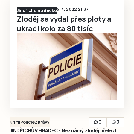
5. 4. 2022 21:37
Jindřichohradecko
Zloděj se vydal přes ploty a
ukradl kolo za 80 tisíc
0
0
Krimi
Policie
Zprávy
JINDŘICHŮV HRADEC - Neznámý zloděj přelezl