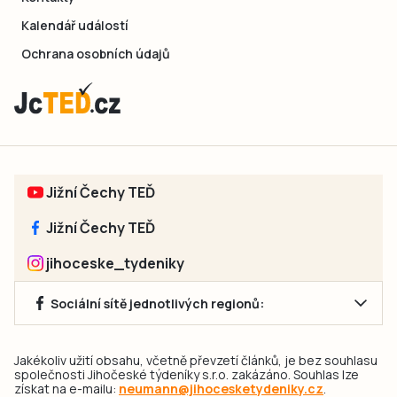
Kalendář událostí
Ochrana osobních údajů
Jižní Čechy TEĎ
Jižní Čechy TEĎ
jihoceske_tydeniky
Sociální sítě jednotlivých regionů:
Jakékoliv užití obsahu, včetně převzetí článků, je bez souhlasu
společnosti Jihočeské týdeníky s.r.o. zakázáno. Souhlas lze
získat na e-mailu:
neumann@jihocesketydeniky.cz
.