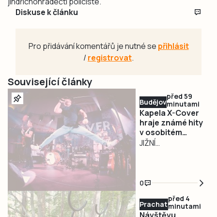
jindřichohradečtí policisté.
Diskuse k článku
Pro přidávání komentářů je nutné se
přihlásit
/
registrovat
.
Související články
před 59
Budějovicko
minutami
Kapela X-Cover
hraje známé hity
v osobitém
pojetí a
JIŽNÍ
podmaňuje si
ČECHY/PLZEŇ –
jihočeská pódia
Na české hudební
scéně působí
0
řada cover kapel,
před 4
jen málokterá z
Prachaticko
minutami
nich ale dokáže
Návštěvu