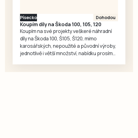
Písecko
Dohodou
Koupím díly na Škoda 100, 105, 120
Koupím na své projekty veškeré náhradní
díly na Škoda 100, Š105, Š120, mimo
karosářských, nepoužité a původní výroby,
jednotlivě i větší množství, nabídku prosím
pouze na e-mail: svorpi@seznam.cz.