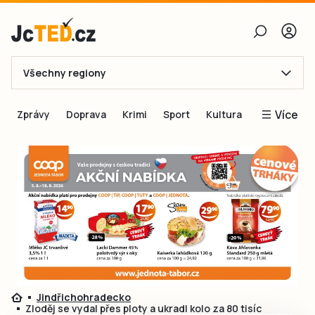
Všechny regiony
E-mail
Více
Zprávy
Doprava
Krimi
Sport
Kultura
Heslo
Blogy
Obnovit heslo
Inspirace
Čtenáři píší
Přihlásit se
Speciální přílohy
Přihlásit se přes Facebook
Inzerce
Ještě nemám účet, chci se
Registrovat
Jindřichohradecko
Zloděj se vydal přes ploty a ukradl kolo za 80 tisíc