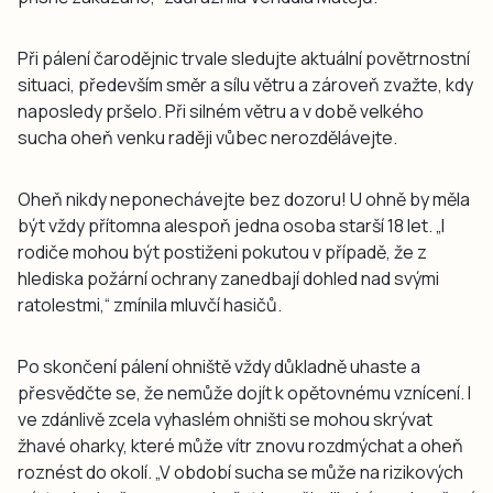
Při pálení čarodějnic trvale sledujte aktuální povětrnostní
situaci, především směr a sílu větru a zároveň zvažte, kdy
naposledy pršelo. Při silném větru a v době velkého
sucha oheň venku raději vůbec nerozdělávejte.
Oheň nikdy neponechávejte bez dozoru! U ohně by měla
být vždy přítomna alespoň jedna osoba starší 18 let. „I
rodiče mohou být postiženi pokutou v případě, že z
hlediska požární ochrany zanedbají dohled nad svými
ratolestmi,“ zmínila mluvčí hasičů.
Po skončení pálení ohniště vždy důkladně uhaste a
přesvědčte se, že nemůže dojít k opětovnému vznícení. I
ve zdánlivě zcela vyhaslém ohništi se mohou skrývat
žhavé oharky, které může vítr znovu rozdmýchat a oheň
roznést do okolí. „V období sucha se může na rizikových