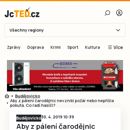
Všechny regiony
E-mail
Více
Zprávy
Doprava
Krimi
Sport
Kultura
Heslo
Blogy
Obnovit heslo
Inspirace
Čtenáři píší
Přihlásit se
Speciální přílohy
Budějovicko
Přihlásit se přes Facebook
Inzerce
Aby z pálení čarodějnic nevznikl požár nebo nepřišla
pokuta. Co radí hasiči?
Ještě nemám účet, chci se
Registrovat
30. 4. 2019 10:39
Budějovicko
Aby z pálení čarodějnic