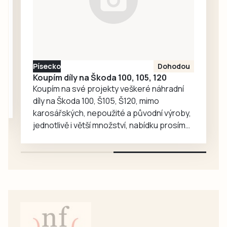
Bavorova a
Drahonic, kteří si
nakonec odvezli
turnajové
prvenství.
Písecko
Dohodou
Koupím díly na Škoda 100, 105, 120
Koupím na své projekty veškeré náhradní
díly na Škoda 100, Š105, Š120, mimo
karosářských, nepoužité a původní výroby,
jednotlivě i větší množství, nabídku prosím
pouze na e-mail: svorpi@seznam.cz.