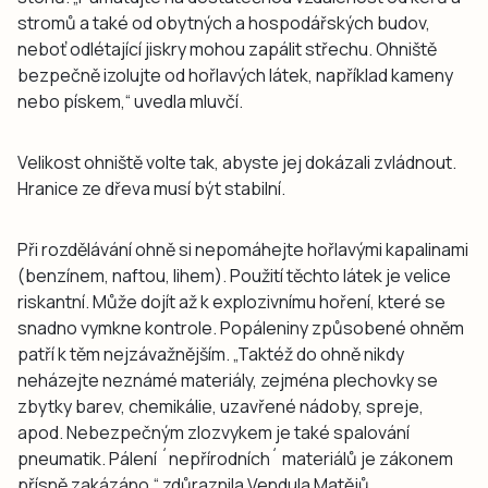
stromů a také od obytných a hospodářských budov,
neboť odlétající jiskry mohou zapálit střechu. Ohniště
bezpečně izolujte od hořlavých látek, například kameny
nebo pískem,“ uvedla mluvčí.
Velikost ohniště volte tak, abyste jej dokázali zvládnout.
Hranice ze dřeva musí být stabilní.
Při rozdělávání ohně si nepomáhejte hořlavými kapalinami
(benzínem, naftou, lihem). Použití těchto látek je velice
riskantní. Může dojít až k explozivnímu hoření, které se
snadno vymkne kontrole. Popáleniny způsobené ohněm
patří k těm nejzávažnějším. „Taktéž do ohně nikdy
neházejte neznámé materiály, zejména plechovky se
zbytky barev, chemikálie, uzavřené nádoby, spreje,
apod. Nebezpečným zlozvykem je také spalování
pneumatik. Pálení ´nepřírodních´ materiálů je zákonem
přísně zakázáno,“ zdůraznila Vendula Matějů.