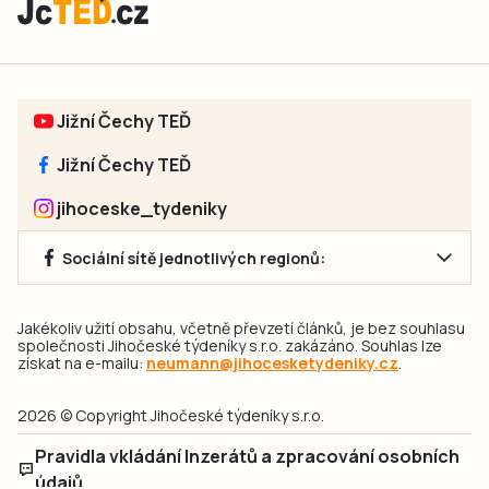
Jižní Čechy TEĎ
Jižní Čechy TEĎ
jihoceske_tydeniky
Sociální sítě jednotlivých regionů:
Jakékoliv užití obsahu, včetně převzetí článků, je bez souhlasu
společnosti Jihočeské týdeníky s.r.o. zakázáno. Souhlas lze
získat na e-mailu:
neumann@jihocesketydeniky.cz
.
2026 © Copyright Jihočeské týdeníky s.r.o.
Pravidla vkládání Inzerátů a zpracování osobních
údajů