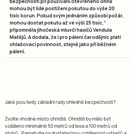
bezpečnosti při používání otevřeného ohně
mohou být lidé postiženi pokutou do výše 20
tisíc korun. Pokud svým jednáním způsobí požár,
mohou dostat pokutu až ve výši 25 tisíc,“
připomněla jihočeská mluvčí hasičů Vendula
Matějů. A dodala, že i pro pálení čarodějnic platí
ohlašovací povinnost, stejně jako při běžném
pálení.
Jaké jsou tedy základní rady ohledně bezpečnosti?
Zvolte vhodné místo ohniště. Ohniště by mělo být
vzdáleno minimálně 50 metrů od lesa a 100 metrů od
stohů. „Pamatujte na dostatečnou vzdálenost od keřů a