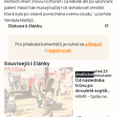
místech oheň znovu rozhořet i za několik dní po ukončení
pálení. Hasiči tak musejí každý rok dohašovat ohniště,
která byla po oslavě ponechána svému osudu,“ uzavřela
Vendula Matějů.
Diskuse k článku
Pro přidávání komentářů je nutné se
přihlásit
/
registrovat
.
Související články
před 23
Jindřichohradecko
minutami
Od následníka
trůnu po
dvouleté soptíky.
Hasiči v Hamru
HAMR – Spíše než
oslavili 130 let
oslava výročí
místních hasičů se
sobotní událost v