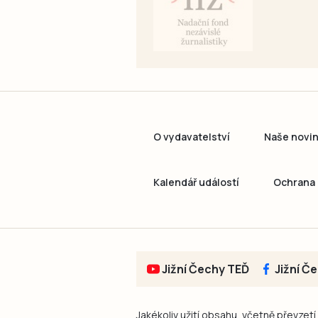
O vydavatelství
Naše novi
Kalendář událostí
Ochrana 
Jižní Čechy TEĎ
Jižní Č
Jakékoliv užití obsahu, včetně převzetí