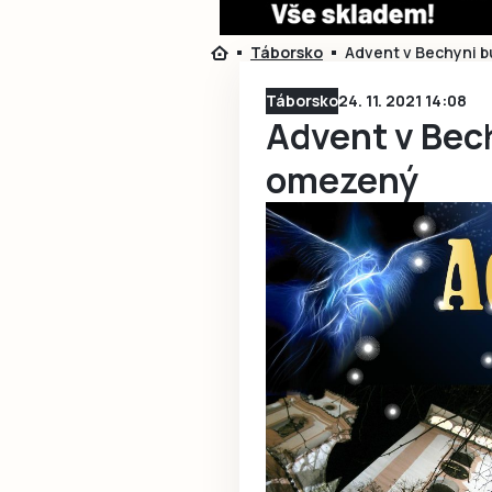
Táborsko
Advent v Bechyni b
Táborsko
24. 11. 2021 14:08
Advent v Bech
omezený