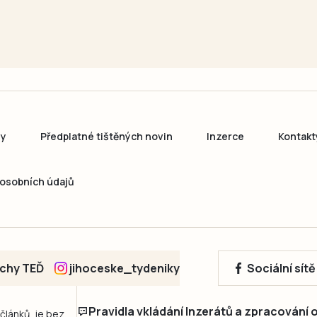
ny
Předplatné tištěných novin
Inzerce
Kontakt
osobních údajů
echy TEĎ
jihoceske_tydeniky
Sociální sít
Pravidla vkládání Inzerátů a zpracování
 článků, je bez