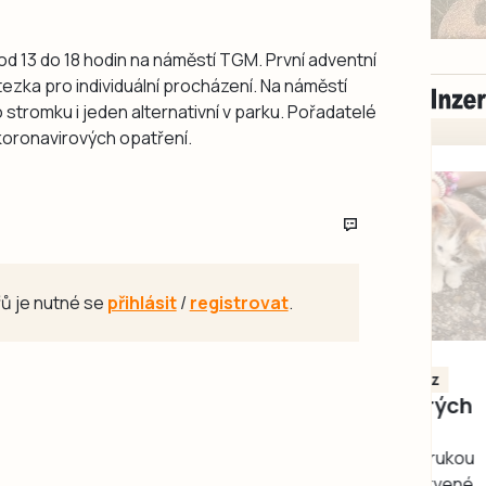
d 13 do 18 hodin na náměstí TGM. První adventní
ezka pro individuální procházení. Na náměstí
stromku i jeden alternativní v parku. Pořadatelé
ikoronavirových opatření.
ů je nutné se
přihlásit
/
registrovat
.
Milevsko
Zdarma / za odvoz
Daruji do dobrých
rukou kotě
Daruji do dobrých rukou
kotě-kočka, odčervené,