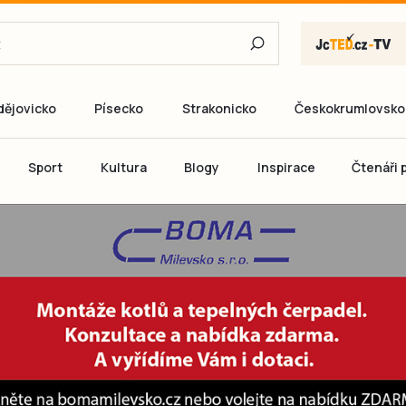
dějovicko
Písecko
Strakonicko
Českokrumlovsko
E-mail
Sport
Kultura
Blogy
Inspirace
Čtenáři p
Heslo
P
Přihlás
Ještě nemám ú