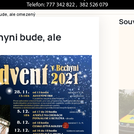
ude, ale omezený
Souv
yni bude, ale