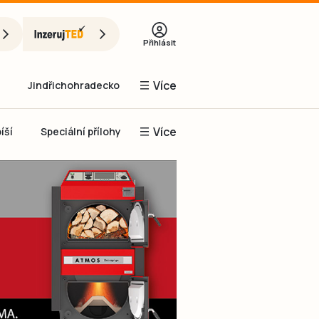
Přihlásit
Více
Jindřichohradecko
Více
íší
Speciální přílohy
Prachaticko
Inzerce
Obnovit heslo
řihlásit se
it se přes Facebook
čet, chci se
Registrovat