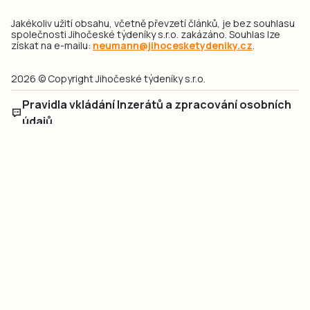
Jakékoliv užití obsahu, včetně převzetí článků, je bez souhlasu
společnosti Jihočeské týdeníky s.r.o. zakázáno. Souhlas lze
získat na e-mailu:
neumann@jihocesketydeniky.cz
.
2026 © Copyright Jihočeské týdeníky s.r.o.
Pravidla vkládání Inzerátů a zpracování osobních
údajů
Pravidla vkládání příspěvků
Hlavním cílem projektu „Nový vizuál webových stránek pro Jihočeské
týdeníky s.r.o." je optimalizace vizuálního stylu stávající značky a
modernizace grafického designu webu
jcted.cz
. Akcentována je funkčnost
uživatelského rozhraní webu, aby se stal moderním a přehledným zdrojem
důležitých a ověřených informací pro veřejnost. Projekt má zvýšit efektivitu a
zabezpečení poskytovaných služeb.
Projekt byl spolufinancován Evropskou unií z nástroje NextGenerationEU.