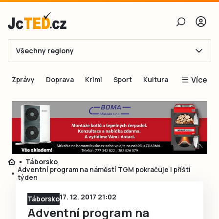
Všechny regiony
E-mail
Více
Zprávy
Doprava
Krimi
Sport
Kultura
Heslo
Blogy
Obnovit heslo
Inspirace
Čtenáři píší
Přihlásit se
Speciální přílohy
Táborsko
Přihlásit se přes Facebook
Inzerce
Adventní program na náměstí TGM pokračuje i příští
týden
Ještě nemám účet, chci se
Registrovat
17. 12. 2017 21:02
Táborsko
Adventní program na