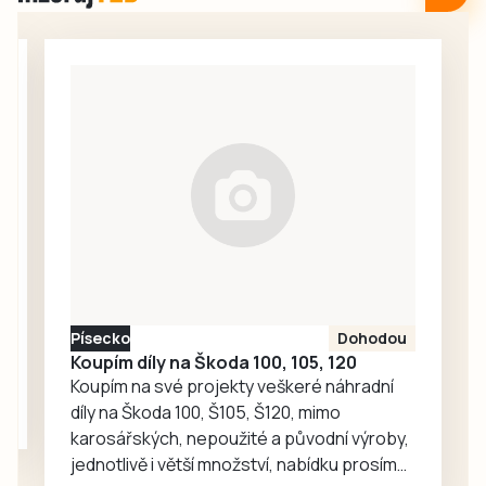
srpna v Domově s
pro každodenní
pečovatelskou
setkávání,
službou v
odpočinek i
Milevsku, kam za
společné aktivity.
seniory znovu
zavítaly děti z
dětské skupiny
Jesličky Milísek.
Děti přinášejí do
života seniorů
radost, ti jim na
oplátku vyprávějí
zajímavé příběhy.
Písecko
Dohodou
Koupím díly na Škoda 100, 105, 120
Koupím na své projekty veškeré náhradní
díly na Škoda 100, Š105, Š120, mimo
karosářských, nepoužité a původní výroby,
jednotlivě i větší množství, nabídku prosím