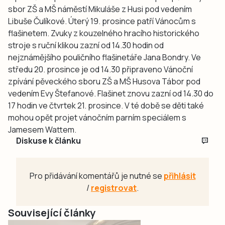
sbor ZŠ a MŠ náměstí Mikuláše z Husi pod vedením
Libuše Čulíkové. Úterý 19. prosince patří Vánocům s
flašinetem. Zvuky z kouzelného hracího historického
stroje s ruční klikou zazní od 14.30 hodin od
nejznámějšího pouličního flašinetáře Jana Bondry. Ve
středu 20. prosince je od 14.30 připraveno Vánoční
zpívání pěveckého sboru ZŠ a MŠ Husova Tábor pod
vedením Evy Štefanové. Flašinet znovu zazní od 14.30 do
17 hodin ve čtvrtek 21. prosince. V té době se děti také
mohou opět projet vánočním parním speciálem s
Jamesem Wattem.
Diskuse k článku
Pro přidávání komentářů je nutné se
přihlásit
/
registrovat
.
Související články