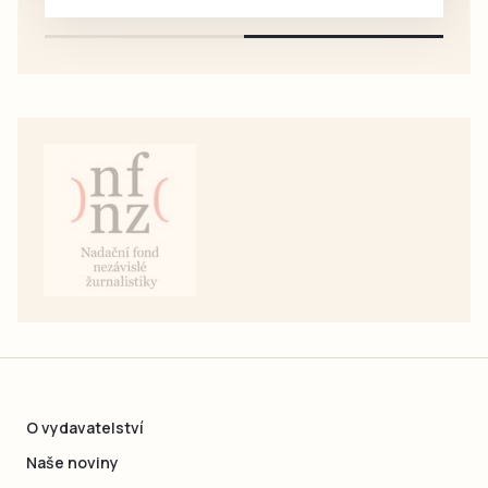
pouze na e-mail: svorpi@seznam.cz.
O vydavatelství
Naše noviny