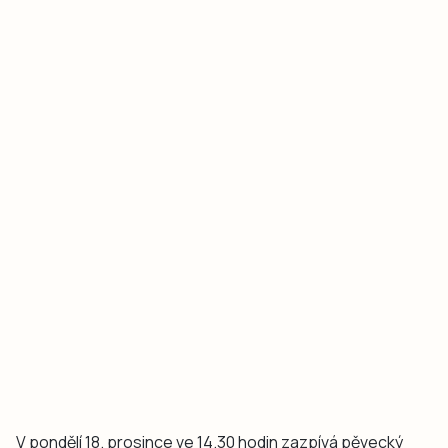
V pondělí 18. prosince ve 14.30 hodin zazpívá pěvecký