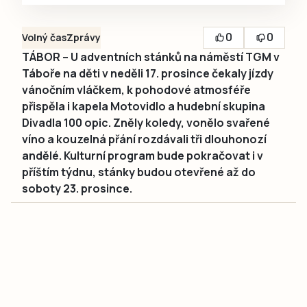
0
0
Volný čas
Zprávy
TÁBOR – U adventních stánků na náměstí TGM v
Táboře na děti v neděli 17. prosince čekaly jízdy
vánočním vláčkem, k pohodové atmosféře
přispěla i kapela Motovidlo a hudební skupina
Divadla 100 opic. Zněly koledy, vonělo svařené
víno a kouzelná přání rozdávali tři dlouhonozí
andělé. Kulturní program bude pokračovat i v
příštím týdnu, stánky budou otevřené až do
soboty 23. prosince.