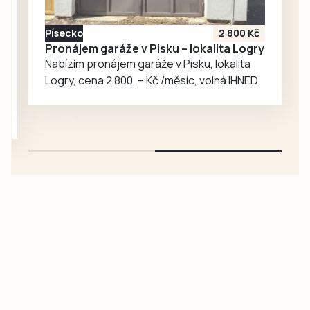
památku obdivuje
a opakovaně už do
Písecko
2 800 Kč
Vyššího Brodu
Pronájem garáže v Pisku – lokalita Logry
zavítal, ale i
Nabízím pronájem garáže v Pisku, lokalita
geofyzik a
Logry, cena 2 800, – Kč /měsíc, volná IHNED
badatel…