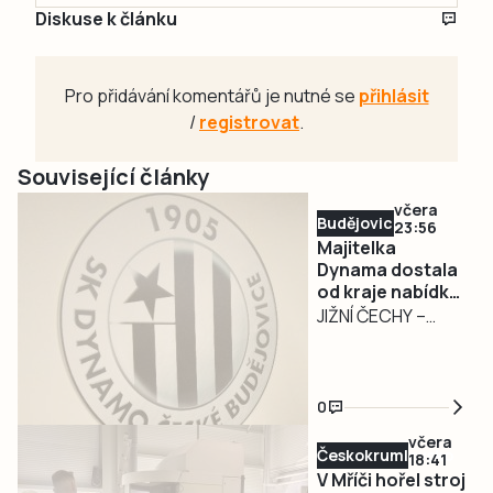
Diskuse k článku
Pro přidávání komentářů je nutné se
přihlásit
/
registrovat
.
Související články
včera
Budějovicko
23:56
Majitelka
Dynama dostala
od kraje nabídku
na odkup akcií za
JIŽNÍ ČECHY –
32,55 milionu
Jihočeský kraj ve
středu 5. srpna
předložil majitelce
0
SK Dynamo České
včera
Budějovice
Českokrumlovsko
18:41
oficiální nabídku
V Mříči hořel stroj