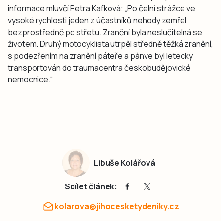
informace mluvčí Petra Kafková: „Po čelní strážce ve
vysoké rychlosti jeden z účastníků nehody zemřel
bezprostředně po střetu. Zranění byla neslučitelná se
životem. Druhý motocyklista utrpěl středně těžká zranění,
s podezřením na zranění páteře a pánve byl letecky
transportován do traumacentra českobudějovické
nemocnice.“
Libuše Kolářová
Sdílet článek:
kolarova@jihocesketydeniky.cz