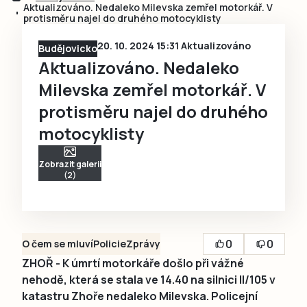
Aktualizováno. Nedaleko Milevska zemřel motorkář. V
protisměru najel do druhého motocyklisty
20. 10. 2024 15:31 Aktualizováno
Budějovicko
Aktualizováno. Nedaleko
Milevska zemřel motorkář. V
protisměru najel do druhého
motocyklisty
Zobrazit galerii
(2)
0
0
O čem se mluví
Policie
Zprávy
ZHOŘ - K úmrtí motorkáře došlo při vážné
nehodě, která se stala ve 14.40 na silnici II/105 v
katastru Zhoře nedaleko Milevska. Policejní