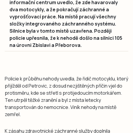
informační centrum uvedlo, že zde havarovaly
dva motocykly, a že pokračují záchranné a
vyprošťovací práce. Na místě pracují všechny
složky integrovaného záchranného systému.
Silnice byla v tomto místě uzavřena. Později
policie upřesnila, že k nehodě došlo na silnici 105
na úrovni Zbislavi a Přeborova.
Policie k průběhu nehody uvedla, že řidič motocyklu, který
přijížděl od Petrovic, z dosud nezjištěných příčin vjel do
protisměru, kde se střetl s protijedoucím motorkářem.
Ten utrpěl těžké zranění a byl z místa letecky
transportován do nemocnice. Viník nehody na místě
zemřel.
K zásahu zdravotnické záchranné služby doplnila