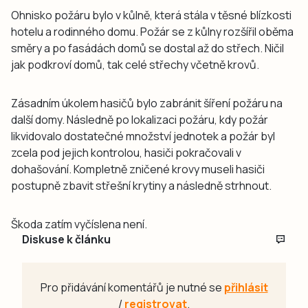
Ohnisko požáru bylo v kůlně, která stála v těsné blízkosti
hotelu a rodinného domu. Požár se z kůlny rozšířil oběma
směry a po fasádách domů se dostal až do střech. Ničil
jak podkroví domů, tak celé střechy včetně krovů.
Zásadním úkolem hasičů bylo zabránit šíření požáru na
další domy. Následně po lokalizaci požáru, kdy požár
likvidovalo dostatečné množství jednotek a požár byl
zcela pod jejich kontrolou, hasiči pokračovali v
dohašování. Kompletně zničené krovy museli hasiči
postupně zbavit střešní krytiny a následně strhnout.
Škoda zatím vyčíslena není.
Diskuse k článku
Pro přidávání komentářů je nutné se
přihlásit
/
registrovat
.