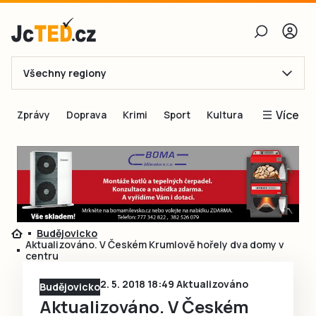
Všechny regiony
E-mail
Více
Zprávy
Doprava
Krimi
Sport
Kultura
Heslo
Blogy
Obnovit heslo
Inspirace
Čtenáři píší
Přihlásit se
Speciální přílohy
Budějovicko
Přihlásit se přes Facebook
Inzerce
Aktualizováno. V Českém Krumlově hořely dva domy v
centru
Ještě nemám účet, chci se
Registrovat
2. 5. 2018 18:49 Aktualizováno
Budějovicko
Aktualizováno. V Českém