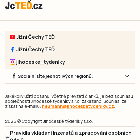
Jižní Čechy TEĎ
Jižní Čechy TEĎ
jihoceske_tydeniky
Sociální sítě jednotlivých regionů:
Jakékoliv užití obsahu, včetně převzetí článků, je bez souhlasu
společnosti Jihočeské týdeníky s.r.o. zakázáno. Souhlas lze
získat na e-mailu:
neumann@jihocesketydeniky.cz
.
2026 © Copyright Jihočeské týdeníky s.r.o.
Pravidla vkládání Inzerátů a zpracování osobních