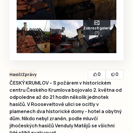
Zobrazit galerii
(7)
0
0
Hasiči
Zprávy
ČESKÝ KRUMLOV – S požárem v historickém
centru Českého Krumlova bojovalo 2. května od
odpoledne až do 21 hodin několik jednotek
hasičů. V Rooseveltově ulici se ocitly v
plamenech dva historické domy - hotel a obytný
dům. Nikdo nebyl zraněn, podle mluvčí
jihočeských hasičů Venduly Matějů se všichni
lidé stihli evakuovat.