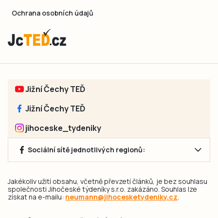
Ochrana osobních údajů
Jižní Čechy TEĎ
Jižní Čechy TEĎ
jihoceske_tydeniky
Sociální sítě jednotlivých regionů:
Jakékoliv užití obsahu, včetně převzetí článků, je bez souhlasu
společnosti Jihočeské týdeníky s.r.o. zakázáno. Souhlas lze
získat na e-mailu:
neumann@jihocesketydeniky.cz
.