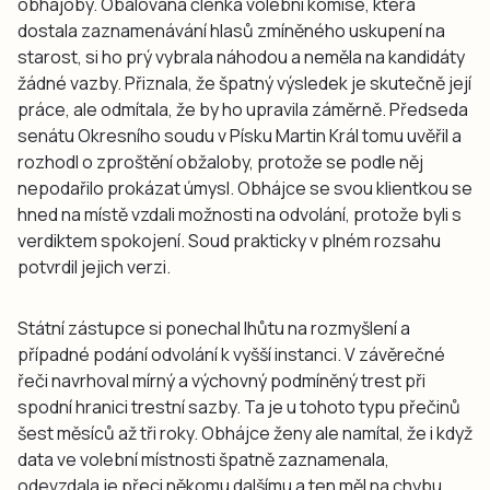
obhajoby. Obalovaná členka volební komise, která
dostala zaznamenávání hlasů zmíněného uskupení na
starost, si ho prý vybrala náhodou a neměla na kandidáty
žádné vazby. Přiznala, že špatný výsledek je skutečně její
práce, ale odmítala, že by ho upravila záměrně. Předseda
senátu Okresního soudu v Písku Martin Král tomu uvěřil a
rozhodl o zproštění obžaloby, protože se podle něj
nepodařilo prokázat úmysl. Obhájce se svou klientkou se
hned na místě vzdali možnosti na odvolání, protože byli s
verdiktem spokojení. Soud prakticky v plném rozsahu
potvrdil jejich verzi.
Státní zástupce si ponechal lhůtu na rozmyšlení a
případné podání odvolání k vyšší instanci. V závěrečné
řeči navrhoval mírný a výchovný podmíněný trest při
spodní hranici trestní sazby. Ta je u tohoto typu přečinů
šest měsíců až tři roky. Obhájce ženy ale namítal, že i když
data ve volební místnosti špatně zaznamenala,
odevzdala je přeci někomu dalšímu a ten měl na chybu