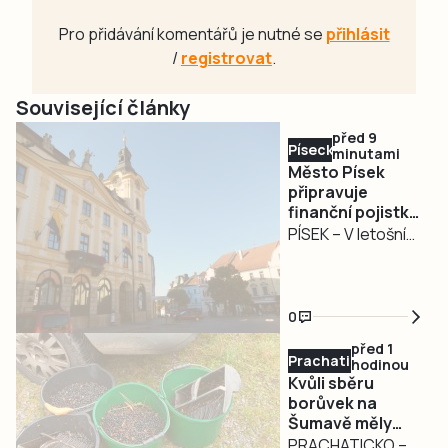
Pro přidávání komentářů je nutné se
přihlásit
/
registrovat
.
Související články
před 9
Písecko
minutami
Město Písek
připravuje
finanční pojistku
kvůli časovému
PÍSEK – V letošním
posunu dotací u
mimořádném
rozjetých
investičním roce
investic
se u části příjmů
0
města Písek,
před 1
zejména dotací,
Prachaticko
hodinou
pravděpodobně
Kvůli sběru
posune jejich
borůvek na
Šumavě měly
proplacení do
padnout i facky
PRACHATICKO –