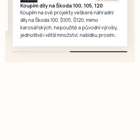
Koupím díly na Škoda 100, 105, 120
Koupím na své projekty veškeré náhradní
díly na Škoda 100, Š105, Š120, mimo
karosářských, nepoužité a původní výroby,
jednotlivě i větší množství, nabídku prosím
pouze na e-mail: svorpi@seznam.cz.