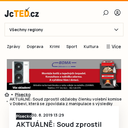
Všechny regiony
E-mail
Více
Zprávy
Doprava
Krimi
Sport
Kultura
Heslo
Blogy
Obnovit heslo
Inspirace
Čtenáři píší
Přihlásit se
Speciální přílohy
Písecko
Přihlásit se přes Facebook
Inzerce
AKTUÁLNĚ: Soud zprostil obžaloby členku volební komise
v Dobevi, která se zpovídala z manipulace s výsledky
Ještě nemám účet, chci se
Registrovat
30. 8. 2019 13:29
Písecko
AKTUÁLNĚ: Soud zprostil