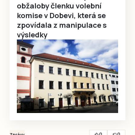
obžaloby členku volební
komise v Dobevi, která se
zpovídala z manipulace s
výsledky
0
0
Zprávy