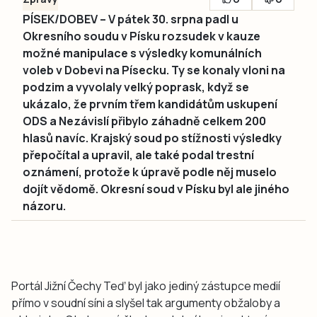
PÍSEK/DOBEV – V pátek 30. srpna padl u
Okresního soudu v Písku rozsudek v kauze
možné manipulace s výsledky komunálních
voleb v Dobevi na Písecku. Ty se konaly vloni na
podzim a vyvolaly velký poprask, když se
ukázalo, že prvním třem kandidátům uskupení
ODS a Nezávislí přibylo záhadně celkem 200
hlasů navíc. Krajský soud po stížnosti výsledky
přepočítal a upravil, ale také podal trestní
oznámení, protože k úpravě podle něj muselo
dojít vědomě. Okresní soud v Písku byl ale jiného
názoru.
Portál Jižní Čechy Teď byl jako jediný zástupce medií
přímo v soudní síni a slyšel tak argumenty obžaloby a