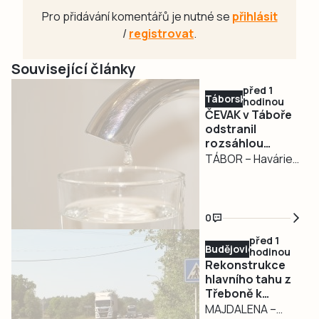
Pro přidávání komentářů je nutné se
přihlásit
/
registrovat
.
Související články
před 1
Táborsko
hodinou
ČEVAK v Táboře
odstranil
rozsáhlou
havárii a v půl
TÁBOR – Havárie
osmé spustil
vodovodu, po
vodu
které se dnes
odpoledne ocitla
0
bez vody zhruba
před 1
třetina města v
Budějovicko
hodinou
severní části
Rekonstrukce
Tábora, je
hlavního tahu z
Třeboně k
vyřešena. Jak nyní
hranicím začne v
MAJDALENA –
informovali na