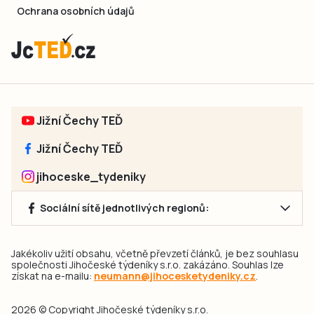
Ochrana osobních údajů
Jižní Čechy TEĎ
Jižní Čechy TEĎ
jihoceske_tydeniky
Sociální sítě jednotlivých regionů:
Jakékoliv užití obsahu, včetně převzetí článků, je bez souhlasu
společnosti Jihočeské týdeníky s.r.o. zakázáno. Souhlas lze
získat na e-mailu:
neumann@jihocesketydeniky.cz
.
2026 © Copyright Jihočeské týdeníky s.r.o.