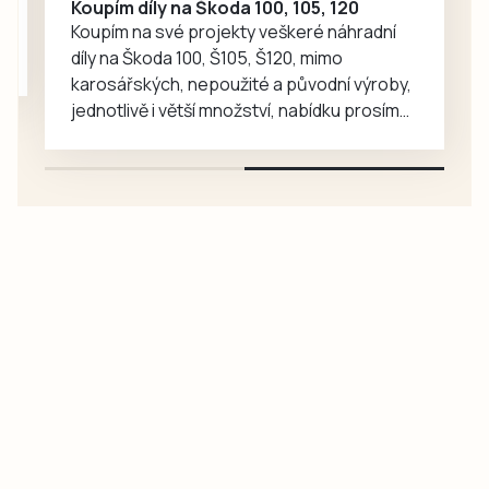
Koupím díly na Škoda 100, 105, 120
Koupím na své projekty veškeré náhradní
díly na Škoda 100, Š105, Š120, mimo
karosářských, nepoužité a původní výroby,
jednotlivě i větší množství, nabídku prosím
pouze na e-mail: svorpi@seznam.cz.