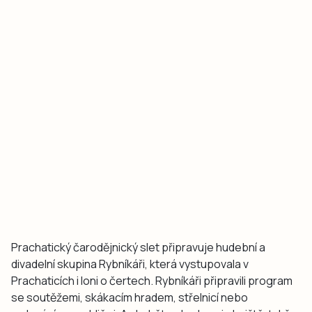
Prachatický čarodějnický slet připravuje hudební a
divadelní skupina Rybníkáři, která vystupovala v
Prachaticích i loni o čertech. Rybníkáři připravili program
se soutěžemi, skákacím hradem, střelnicí nebo