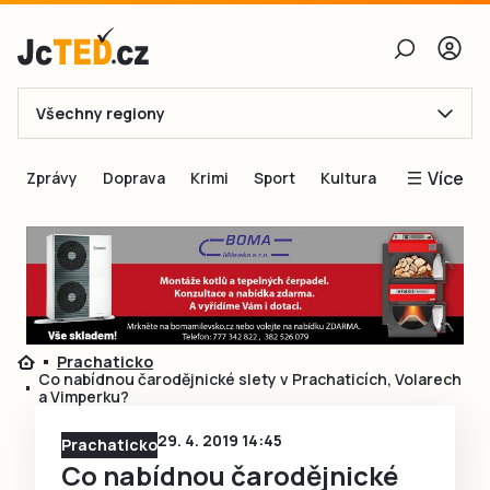
Všechny regiony
E-mail
Více
Zprávy
Doprava
Krimi
Sport
Kultura
Heslo
Blogy
Obnovit heslo
Inspirace
Čtenáři píší
Přihlásit se
Speciální přílohy
Prachaticko
Přihlásit se přes Facebook
Inzerce
Co nabídnou čarodějnické slety v Prachaticích, Volarech
a Vimperku?
Ještě nemám účet, chci se
Registrovat
29. 4. 2019 14:45
Prachaticko
Co nabídnou čarodějnické