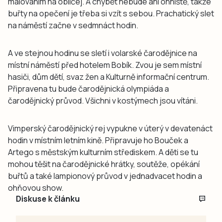
malováním na obličej. A chybět nebude ani ohniště, takže
buřty na opečení je třeba si vzít s sebou. Prachatický slet
na náměstí začne v sedmnáct hodin.
A ve stejnou hodinu se sletí i volarské čarodějnice na
místní náměstí před hotelem Bobík. Zvou je sem místní
hasiči, dům dětí, svaz žen a Kulturně informační centrum.
Připravena tu bude čarodějnická olympiáda a
čarodějnický průvod. Všichni v kostýmech jsou vítáni.
Vimperský čarodějnický rej vypukne v úterý v devatenáct
hodin v místním letním kině. Připravuje ho Bouček a
Artego s městským kulturním střediskem. A děti se tu
mohou těšit na čarodějnické hrátky, soutěže, opékání
buřtů a také lampionový průvod v jednadvacet hodin a
ohňovou show.
Diskuse k článku