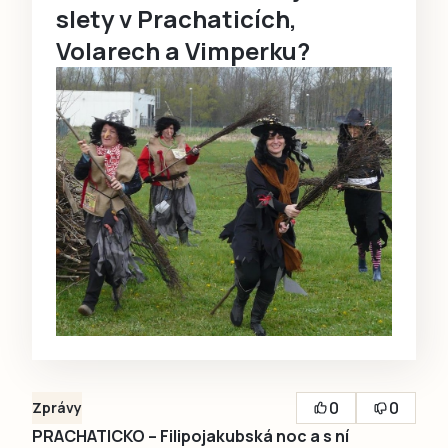
slety v Prachaticích,
Volarech a Vimperku?
0
0
Zprávy
PRACHATICKO – Filipojakubská noc a s ní