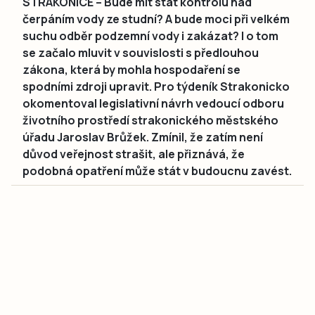
STRAKONICE – Bude mít stát kontrolu nad
čerpáním vody ze studní? A bude moci při velkém
suchu odběr podzemní vody i zakázat? I o tom
se začalo mluvit v souvislosti s předlouhou
zákona, která by mohla hospodaření se
spodními zdroji upravit. Pro týdeník Strakonicko
okomentoval legislativní návrh vedoucí odboru
životního prostředí strakonického městského
úřadu Jaroslav Brůžek. Zmínil, že zatím není
důvod veřejnost strašit, ale přiznává, že
podobná opatření může stát v budoucnu zavést.