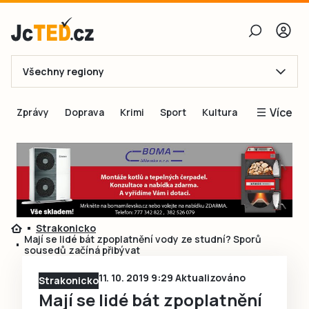
Všechny regiony
E-mail
Více
Zprávy
Doprava
Krimi
Sport
Kultura
Heslo
Blogy
Obnovit heslo
Inspirace
Čtenáři píší
Přihlásit se
Speciální přílohy
Strakonicko
Přihlásit se přes Facebook
Inzerce
Mají se lidé bát zpoplatnění vody ze studní? Sporů
sousedů začíná přibývat
Ještě nemám účet, chci se
Registrovat
11. 10. 2019 9:29 Aktualizováno
Strakonicko
Mají se lidé bát zpoplatnění