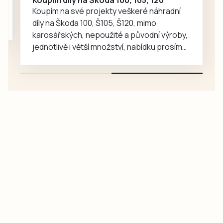
Koupím na své projekty veškeré náhradní
díly na Škoda 100, Š105, Š120, mimo
karosářských, nepoužité a původní výroby,
jednotlivě i větší množství, nabídku prosím
pouze na e-mail: svorpi@seznam.cz.