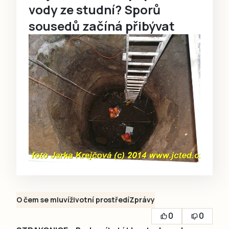
vody ze studní? Sporů
sousedů začíná přibývat
O čem se mluví
životní prostředí
Zprávy
0
0