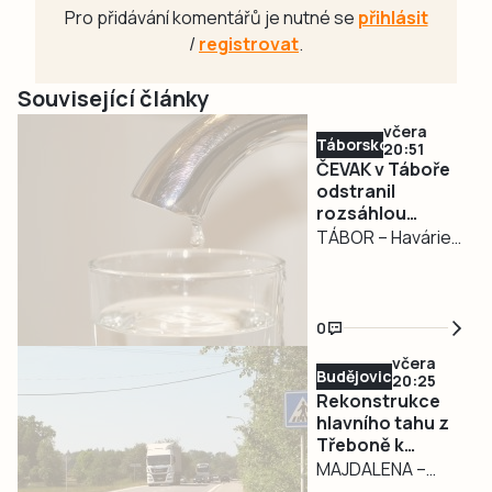
Pro přidávání komentářů je nutné se
přihlásit
/
registrovat
.
Související články
včera
Táborsko
20:51
ČEVAK v Táboře
odstranil
rozsáhlou
havárii a v půl
TÁBOR – Havárie
osmé spustil
vodovodu, po
vodu
které se dnes
odpoledne ocitla
0
bez vody zhruba
včera
třetina města v
Budějovicko
20:25
severní části
Rekonstrukce
Tábora, je
hlavního tahu z
Třeboně k
vyřešena. Jak nyní
hranicím začne v
MAJDALENA –
informovali na
pondělí. Řidiče