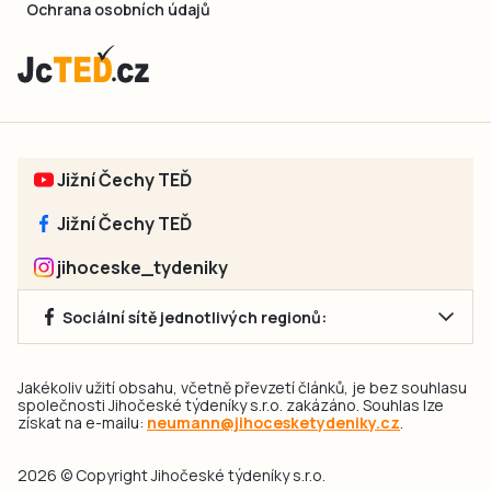
Ochrana osobních údajů
Jižní Čechy TEĎ
Jižní Čechy TEĎ
jihoceske_tydeniky
Sociální sítě jednotlivých regionů:
Jakékoliv užití obsahu, včetně převzetí článků, je bez souhlasu
společnosti Jihočeské týdeníky s.r.o. zakázáno. Souhlas lze
získat na e-mailu:
neumann@jihocesketydeniky.cz
.
2026 © Copyright Jihočeské týdeníky s.r.o.