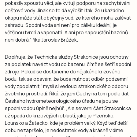
pokazily spoustu věcí, ale kvituji podporu na zachytávání
dešťové vody. Jinak se to dá vyřešit i tak, že u každého
okapu může stát obyčejný sud, ze kterého mohu zalévat
zahradu. Spodní voda ani není pro zálivku ideální, je
většinou tvrdá a vápenatá. A ani pro napouštění bazénů
není dobrá,“ říká Jaroslav Brůžek.
Doplňuje, že Technické služby Strakonice jsou ochotny
za poplatek navézt vodu do bazénu, čímž se šetří spodní
zdroje. Pokud se dostaneme do nějakého krizového
bodu, tak se obávám, že bude nutnost odběr podzemní
vody zpoplatnit,“ myslí si vedoucí strakonického odboru
životního prostředí. Říká, že jižní Čechy na tom podle dat
Českého hydrometeorologického úřadu nejsou se
spodní vodou úplně nejhůř. „Ale severní část Strakonicka
už spadá do krizovějších oblastí, jako je Plzeňsko,
Lounsko a Žatecko, kde je problém velký. Když teď delší
dobu nezapršelo, je nedostatek vody a krásně vidíme