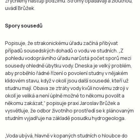
zrychlený nástup podzimu. Stromy opadávají a žloutnou,“
uvádí Brůžek.
Spory sousedů
Popisuje, že strakonickému úřadu začíná přibývat
případů sousedských dohadů o vodu ve studních. „Z
pohledu vodoprávního úřadu narůstá počet sporů mezi
sousedy ohledně úbytku vody. Dneska je velký problém,
aby proběhlo řádné řízení o povolení studny v nějakém
klidovém stavu, když v okolí jsou další sousedé, kteří už
studnu mají. Obava ze ztráty vody kvůli novému zdroji v
okolí je veliká a není úplně možné to někomu povolit a
někomu zakázat,“ popisuje praxi Jaroslav Brůžek a
vysvětluje, že odbor životního prostředí se k plánovaným
studním vyjadřuje na základě posudku hydrogeologa.
„Voda ubývá, hlavně v kopaných studních o hloubce do