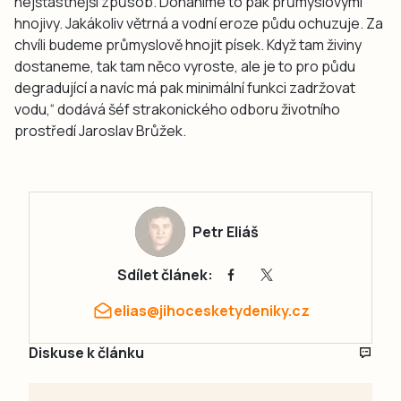
nejšťastnější způsob. Doháníme to pak průmyslovými
hnojivy. Jakákoliv větrná a vodní eroze půdu ochuzuje. Za
chvíli budeme průmyslově hnojit písek. Když tam živiny
dostaneme, tak tam něco vyroste, ale je to pro půdu
degradující a navíc má pak minimální funkci zadržovat
vodu,“ dodává šéf strakonického odboru životního
prostředí Jaroslav Brůžek.
Petr Eliáš
Sdílet článek:
elias@jihocesketydeniky.cz
Diskuse k článku