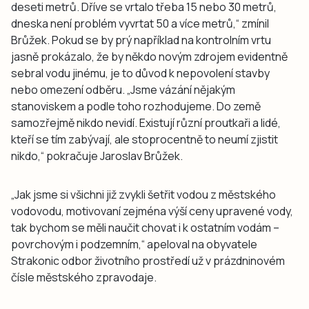
deseti metrů. Dříve se vrtalo třeba 15 nebo 30 metrů,
dneska není problém vyvrtat 50 a více metrů,“ zmínil
Brůžek. Pokud se by prý například na kontrolním vrtu
jasně prokázalo, že by někdo novým zdrojem evidentně
sebral vodu jinému, je to důvod k nepovolení stavby
nebo omezení odběru. „Jsme vázání nějakým
stanoviskem a podle toho rozhodujeme. Do země
samozřejmě nikdo nevidí. Existují různí proutkaři a lidé,
kteří se tím zabývají, ale stoprocentně to neumí zjistit
nikdo,“ pokračuje Jaroslav Brůžek.
„Jak jsme si všichni již zvykli šetřit vodou z městského
vodovodu, motivovaní zejména výší ceny upravené vody,
tak bychom se měli naučit chovat i k ostatním vodám –
povrchovým i podzemním,“ apeloval na obyvatele
Strakonic odbor životního prostředí už v prázdninovém
čísle městského zpravodaje.