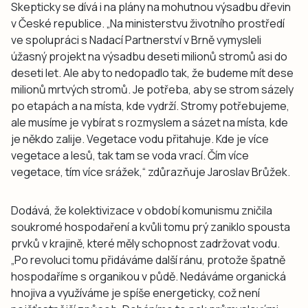
Skepticky se dívá i na plány na mohutnou výsadbu dřevin
v České republice. „Na ministerstvu životního prostředí
ve spolupráci s Nadací Partnerství v Brně vymysleli
úžasný projekt na výsadbu deseti milionů stromů asi do
deseti let. Ale aby to nedopadlo tak, že budeme mít dese
milionů mrtvých stromů. Je potřeba, aby se strom sázely
po etapách a na místa, kde vydrží. Stromy potřebujeme,
ale musíme je vybírat s rozmyslem a sázet na místa, kde
je někdo zalije. Vegetace vodu přitahuje. Kde je více
vegetace a lesů, tak tam se voda vrací. Čím více
vegetace, tím více srážek,“ zdůrazňuje Jaroslav Brůžek.
Dodává, že kolektivizace v období komunismu zničila
soukromé hospodaření a kvůli tomu prý zaniklo spousta
prvků v krajině, které měly schopnost zadržovat vodu.
„Po revoluci tomu přidáváme další ránu, protože špatně
hospodaříme s organikou v půdě. Nedáváme organická
hnojiva a využíváme je spíše energeticky, což není