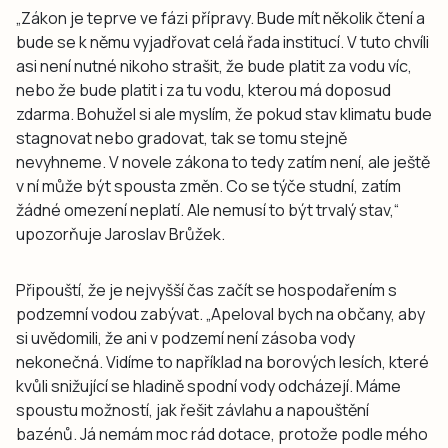
„Zákon je teprve ve fázi přípravy. Bude mít několik čtení a
bude se k němu vyjadřovat celá řada institucí. V tuto chvíli
asi není nutné nikoho strašit, že bude platit za vodu víc,
nebo že bude platit i za tu vodu, kterou má doposud
zdarma. Bohužel si ale myslím, že pokud stav klimatu bude
stagnovat nebo gradovat, tak se tomu stejně
nevyhneme. V novele zákona to tedy zatím není, ale ještě
v ní může být spousta změn. Co se týče studní, zatím
žádné omezení neplatí. Ale nemusí to být trvalý stav,“
upozorňuje Jaroslav Brůžek.
Připouští, že je nejvyšší čas začít se hospodařením s
podzemní vodou zabývat. „Apeloval bych na občany, aby
si uvědomili, že ani v podzemí není zásoba vody
nekonečná. Vidíme to například na borových lesích, které
kvůli snižující se hladině spodní vody odcházejí. Máme
spoustu možností, jak řešit závlahu a napouštění
bazénů. Já nemám moc rád dotace, protože podle mého