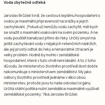
Voda zbytečně odtéká
Jaroslav Brůžek tvrdí, že cestou k lepšímu hospodaření s
vodou je maximální připravenost na srážky a jejich
zachytávání. „Pokud už nemůžu vodu zachytit, měl bych
se snažit o maximální vsakování na svém pozemku. A ne
vodu pouštět kanalizací přímo do řeky. Určitý smysl má
ještě zachytávání vody v nějakých retenčních nádržích,
ale její prostý odtok do řeky a nenávratné ztracení je
velký problém. Hodně by mohlo i zemědělské
hospodaření, které v tuto chvíli není ideální. A to z toho
důvodu, že ministerstvo životního prostředí dost dobře
nekomunikuje s ministerstvem zemědělství. My jako
odbory životního prostředí jednáme v dikci obou
ministerstev, protože jsou to naše odvolací orgány.
Určitá státní politika nutní zemědělce maximálně využívat
zemědělské pozemky,“ říká Jaroslav Brůžek.