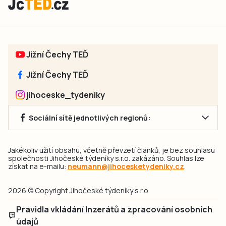
Jižní Čechy TEĎ
Jižní Čechy TEĎ
jihoceske_tydeniky
Sociální sítě jednotlivých regionů:
Jakékoliv užití obsahu, včetně převzetí článků, je bez souhlasu
společnosti Jihočeské týdeníky s.r.o. zakázáno. Souhlas lze
získat na e-mailu:
neumann@jihocesketydeniky.cz
.
2026 © Copyright Jihočeské týdeníky s.r.o.
Pravidla vkládání Inzerátů a zpracování osobních
údajů