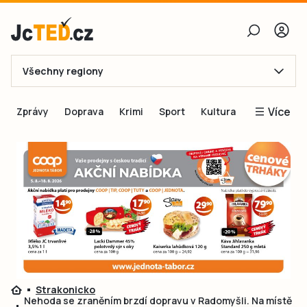
Všechny regiony
E-mail
Více
Zprávy
Doprava
Krimi
Sport
Kultura
Heslo
Blogy
Obnovit heslo
Inspirace
Čtenáři píší
Přihlásit se
Speciální přílohy
Přihlásit se přes Facebook
Inzerce
Ještě nemám účet, chci se
Registrovat
Strakonicko
Nehoda se zraněním brzdí dopravu v Radomyšli. Na místě