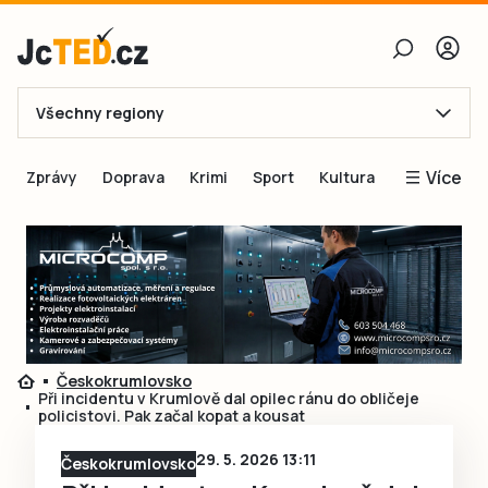
Všechny regiony
E-mail
Více
Zprávy
Doprava
Krimi
Sport
Kultura
Heslo
Blogy
Obnovit heslo
Inspirace
Čtenáři píší
Přihlásit se
Speciální přílohy
Přihlásit se přes Facebook
Inzerce
Českokrumlovsko
Při incidentu v Krumlově dal opilec ránu do obličeje
Ještě nemám účet, chci se
Registrovat
policistovi. Pak začal kopat a kousat
29. 5. 2026 13:11
Českokrumlovsko