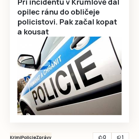
Při incidentu v Krumlově dal
opilec ránu do obličeje
policistovi. Pak začal kopat
a kousat
0
1
Krimi
Policie
Zprávy