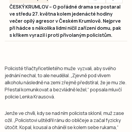
ČESKÝ KRUMLOV – O pořádné drama se postaral
ve středu 27. května kolem jedenácté hodiny
večer opilý agresor v Českém Krumlově. Nejprve
při hádce s několika lidmi ničil zařízení domu, pak
s křikem vyrazil i proti přivolaným policistům.
Policisté třiačtyřicetiletého muže vyzvali, aby svého
jednání nechal, to ale neudělal. „Zjevně pod vlivem
alkoholu následně na zemi zřejmě předstíral, že je mu zle.
Přestal komunikovat a bezvládně ležel,“ popsala mluvčí
policie Lenka Krausová.
Jenže ve chvíli, kdy se nad ním policista sklonil, muž zase
ožil. „Policistovi uštědřil ránu do obličeje a začal fyzicky
útočit. Kopal, kousal a oháněl se kolem sebe rukama,“