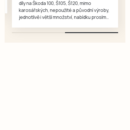
díly na Škoda 100, Š105, Š120, mimo
karosářských, nepoužité a původní výroby,
jednotlivě i větší množství, nabídku prosím
pouze na e-mail: svorpi@seznam.cz.