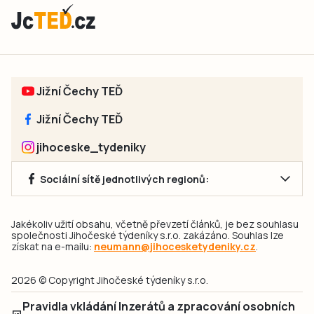
Jižní Čechy TEĎ
Jižní Čechy TEĎ
jihoceske_tydeniky
Sociální sítě jednotlivých regionů:
Jakékoliv užití obsahu, včetně převzetí článků, je bez souhlasu
společnosti Jihočeské týdeníky s.r.o. zakázáno. Souhlas lze
získat na e-mailu:
neumann@jihocesketydeniky.cz
.
2026 © Copyright Jihočeské týdeníky s.r.o.
Pravidla vkládání Inzerátů a zpracování osobních