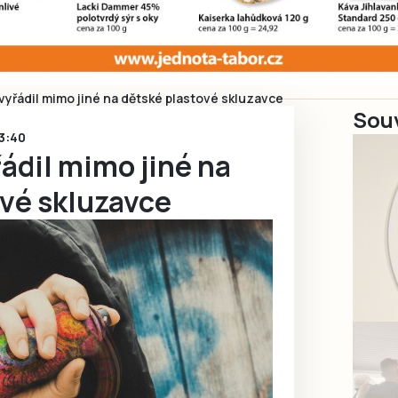
 vyřádil mimo jiné na dětské plastové skluzavce
Souv
13:40
řádil mimo jiné na
ové skluzavce