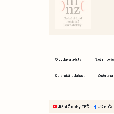
O vydavatelství
Naše novi
Kalendář událostí
Ochrana 
Jižní Čechy TEĎ
Jižní Č