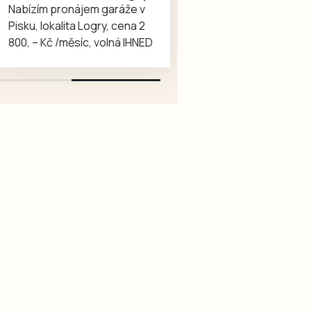
jejím
nezávislé
Nabízím pronájem garáže v
přátel
autě.
ocenění
Pisku, lokalita Logry, cena 2
kláštera
klubu
800, – Kč /měsíc, volná IHNED
a
a
Fakultou
jeho…
stavební
ČVUT
byl
nejen
náhodně
přítomen
americký
velvyslanec
Nicholas
Merrick,
který
tuto
památku
obdivuje