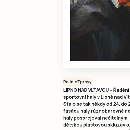
Policie
Zprávy
LIPNO NAD VLTAVOU – Řádění 
sportovní haly v Lipně nad Vl
Stalo se tak někdy od 24. do 
fasádu haly různobarevné neč
haly posprejoval nečitelnými 
dětskou plastovou skluzavku