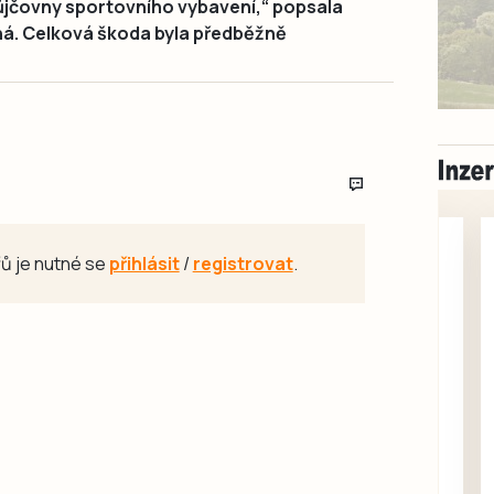
ůjčovny sportovního vybavení,“ popsala
ná. Celková škoda byla předběžně
ů je nutné se
přihlásit
/
registrovat
.
Písecko
Dohodou
Koupím díly na Škoda
100, 105, 120