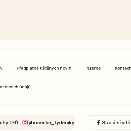
ny
Předplatné tištěných novin
Inzerce
Kontakt
osobních údajů
echy TEĎ
jihoceske_tydeniky
Sociální sít