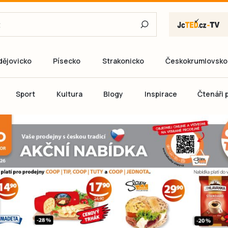
dějovicko
Písecko
Strakonicko
Českokrumlovsko
E-mail
Sport
Kultura
Blogy
Inspirace
Čtenáři p
Heslo
P
Přihlás
Ještě nemám ú