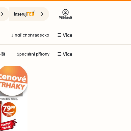
Přihlásit
Více
Jindřichohradecko
Více
íší
Speciální přílohy
Prachaticko
Inzerce
Obnovit heslo
řihlásit se
it se přes Facebook
čet, chci se
Registrovat