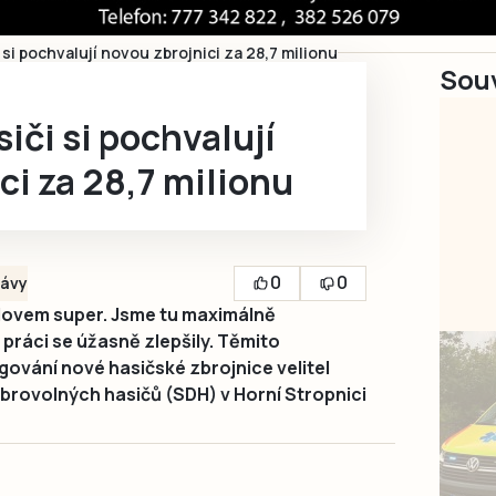
 si pochvalují novou zbrojnici za 28,7 milionu
Souv
iči si pochvalují
ci za 28,7 milionu
0
0
ávy
lovem super. Jsme tu maximálně
práci se úžasně zlepšily. Těmito
ování nové hasičské zbrojnice velitel
brovolných hasičů (SDH) v Horní Stropnici