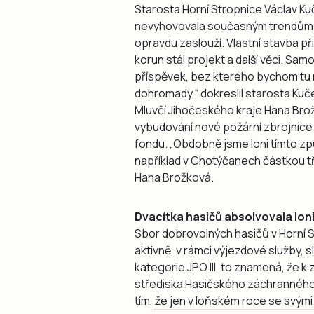
Starosta Horní Stropnice Václav Kuč
nevyhovovala současným trendům. „
opravdu zaslouží. Vlastní stavba přit
korun stál projekt a další věci. Sa
příspěvek, bez kterého bychom tu na
dohromady,“ dokreslil starosta Kuč
Mluvčí Jihočeského kraje Hana Brož
vybudování nové požární zbrojnice 
fondu. „Obdobně jsme loni tímto z
například v Chotýčanech částkou tři 
Hana Brožková.
Dvacítka hasičů absolvovala loni
Sbor dobrovolných hasičů v Horní S
aktivně, v rámci výjezdové služby, s
kategorie JPO III, to znamená, že k
střediska Hasičského záchranného s
tím, že jen v loňském roce se svými