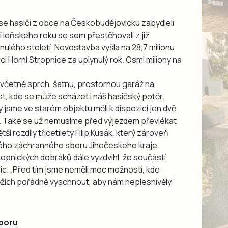
e hasiči z obce na Českobudějovicku zabydleli
i loňského roku se sem přestěhovali z již
inulého století. Novostavba vyšla na 28,7 milionu
ici Horní Stropnice za uplynulý rok. Osmi miliony na
, včetně sprch, šatnu, prostornou garáž na
st, kde se může scházet i náš hasičský potěr.
y jsme ve starém objektu měli k dispozici jen dvě
o. Také se už nemusíme před výjezdem převlékat
tší rozdíly třicetiletý Filip Kusák, který zároveň
kého záchranného sboru Jihočeského kraje.
ropnických dobráků dále vyzdvihl, že součástí
ic. „Před tím jsme neměli moc možností, kde
žích pořádně vyschnout, aby nám neplesnivěly,“
dporu