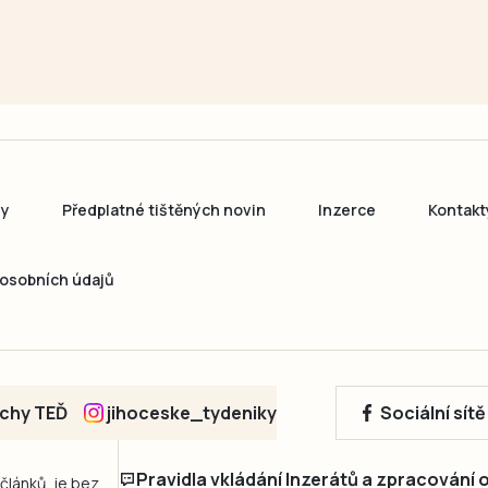
ny
Předplatné tištěných novin
Inzerce
Kontakt
osobních údajů
echy TEĎ
jihoceske_tydeniky
Sociální sít
Pravidla vkládání Inzerátů a zpracování
 článků, je bez