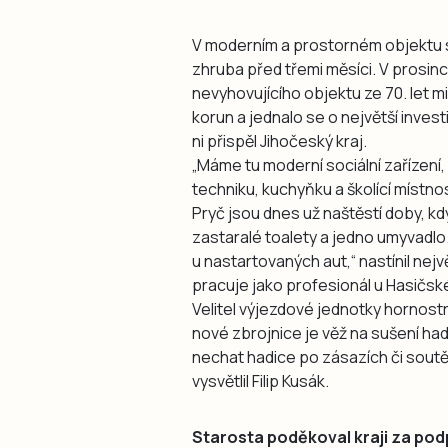
V moderním a prostorném objektu s
zhruba před třemi měsíci. V prosinc
nevyhovujícího objektu ze 70. let m
korun a jednalo se o největší invest
ni přispěl Jihočeský kraj.
„Máme tu moderní sociální zařízení
techniku, kuchyňku a školící místno
Pryč jsou dnes už naštěstí doby, kd
zastaralé toalety a jedno umyvadl
u nastartovaných aut,“ nastínil nejvě
pracuje jako profesionál u Hasičs
Velitel výjezdové jednotky hornost
nové zbrojnice je věž na sušení had
nechat hadice po zásazích či soutě
vysvětlil Filip Kusák.
Starosta poděkoval kraji za po