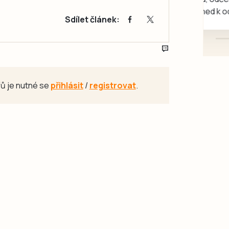
mazlivé, ihned k odběru.
Sdílet článek:
ů je nutné se
přihlásit
/
registrovat
.