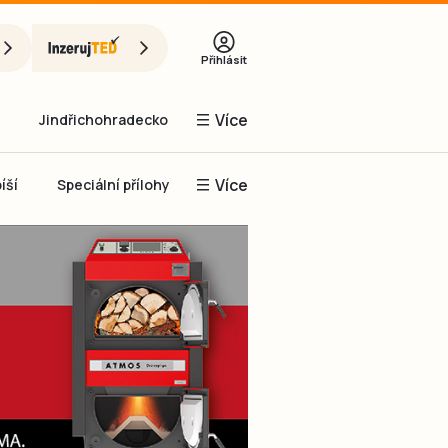
Přihlásit
Více
Jindřichohradecko
Více
íší
Speciální přílohy
Prachaticko
Inzerce
Obnovit heslo
řihlásit se
it se přes Facebook
čet, chci se
Registrovat