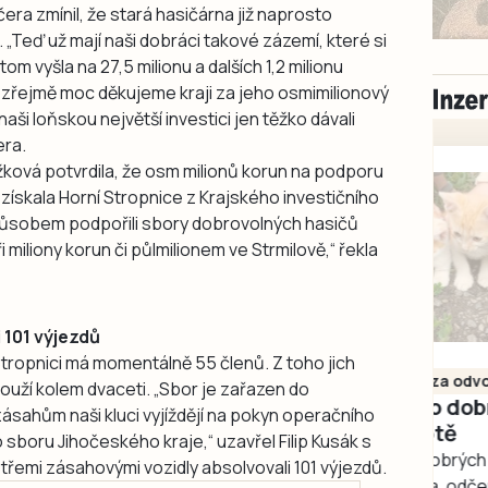
era zmínil, že stará hasičárna již naprosto
Teď už mají naši dobráci takové zázemí, které si
om vyšla na 27,5 milionu a dalších 1,2 milionu
mozřejmě moc děkujeme kraji za jeho osmimilionový
ši loňskou největší investici jen těžko dávali
era.
ková potvrdila, že osm milionů korun na podporu
získala Horní Stropnice z Krajského investičního
působem podpořili sbory dobrovolných hasičů
miliony korun či půlmilionem ve Strmilově,“ řekla
 101 výjezdů
Milevsko
tropnici má momentálně 55 členů. Z toho jich
Zdarma / za odvoz
louží kolem dvaceti. „Sbor je zařazen do
Daruji do dobrých
 zásahům naši kluci vyjíždějí na pokyn operačního
rukou kotě
boru Jihočeského kraje,“ uzavřel Filip Kusák s
Daruji do dobrých rukou
 třemi zásahovými vozidly absolvovali 101 výjezdů.
kotě-kočka, odčervené,