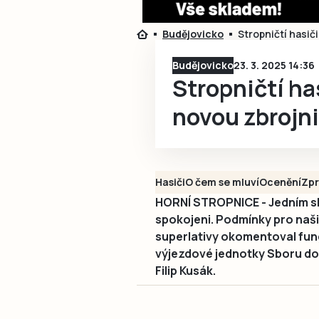
Budějovicko
Stropničtí hasiči
Budějovicko
23. 3. 2025 14:36
Stropničtí has
novou zbrojni
Hasiči
O čem se mluví
Ocenění
Zpr
HORNÍ STROPNICE - Jedním s
spokojeni. Podmínky pro naši 
superlativy okomentoval fung
výjezdové jednotky Sboru do
Filip Kusák.