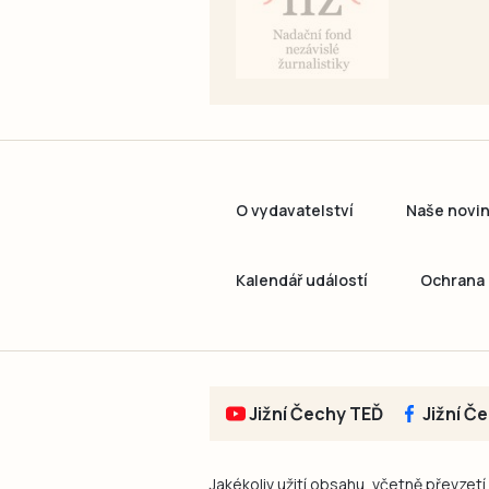
O vydavatelství
Naše novi
Kalendář událostí
Ochrana 
Jižní Čechy TEĎ
Jižní Č
Jakékoliv užití obsahu, včetně převzetí