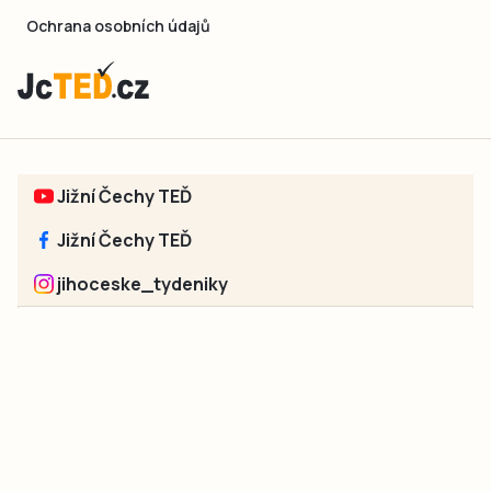
Ochrana osobních údajů
Jižní Čechy TEĎ
Jižní Čechy TEĎ
jihoceske_tydeniky
Sociální sítě jednotlivých regionů:
Jakékoliv užití obsahu, včetně převzetí článků, je bez souhlasu
společnosti Jihočeské týdeníky s.r.o. zakázáno. Souhlas lze
získat na e-mailu:
neumann@jihocesketydeniky.cz
.