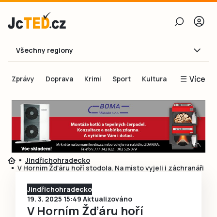
Všechny regiony
E-mail
Více
Zprávy
Doprava
Krimi
Sport
Kultura
Heslo
Blogy
Obnovit heslo
Inspirace
Čtenáři píší
Přihlásit se
Speciální přílohy
Jindřichohradecko
Přihlásit se přes Facebook
Inzerce
V Horním Žďáru hoří stodola. Na místo vyjeli i záchranáři
Ještě nemám účet, chci se
Registrovat
Jindřichohradecko
19. 3. 2025 15:49 Aktualizováno
V Horním Žďáru hoří