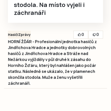
stodola. Na místo vyjeli i
záchranáři
0
0
Hasiči
Zprávy
HORNÍ ŽĎÁR - Profesionální jednotka hasičů z
Jindřichova Hradce a jednotky dobrovolných
hasičů z Jindřichova Hradce a Stráže nad
Nežárkou vyjížděly v půl druhé k zásahu do
Horního Žďáru, který byl nahlášen jako požár
statku. Následně se ukázalo, že v plamenech
skončila stodola. Muže a ženu vyšetřili
záchranáři.