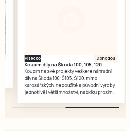
Chandlera má v
táborské
zoologické
zahradě velký
ohlas. Zájem o
medvědy baribaly
vzrostl. Zoo se
proto rozhodla, že
Písecko
Dohodou
je zájemcům
Koupím díly na Škoda 100, 105, 120
představí
Koupím na své projekty veškeré náhradní
mnohem…
díly na Škoda 100, Š105, Š120, mimo
karosářských, nepoužité a původní výroby,
jednotlivě i větší množství, nabídku prosím
pouze na e-mail: svorpi@seznam.cz.