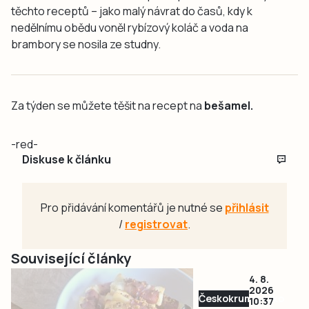
těchto receptů – jako malý návrat do časů, kdy k
nedělnímu obědu voněl rybízový koláč a voda na
brambory se nosila ze studny.
Za týden se můžete těšit na recept na
bešamel.
-red-
Diskuse k článku
Pro přidávání komentářů je nutné se
přihlásit
/
registrovat
.
Související články
4. 8.
2026
Českokrumlovsko
10:37