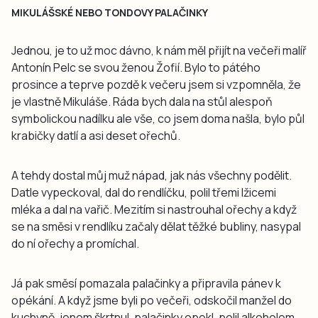
MIKULÁŠSKÉ NEBO TONDOVY PALAČINKY
Jednou, je to už moc dávno, k nám měl přijít na večeři malíř
Antonín Pelc se svou ženou Žofií. Bylo to pátého
prosince a teprve pozdě k večeru jsem si vzpomněla, že
je vlastně Mikuláše. Ráda bych dala na stůl alespoň
symbolickou nadílku ale vše, co jsem doma našla, bylo půl
krabičky datlí a asi deset ořechů.
A tehdy dostal můj muž nápad, jak nás všechny podělit.
Datle vypeckoval, dal do rendlíčku, polil třemi lžicemi
mléka a dal na vařič. Mezitím si nastrouhal ořechy a když
se na směsi v rendlíku začaly dělat těžké bubliny, nasypal
do ní ořechy a promíchal.
Já pak směsí pomazala palačinky a připravila pánev k
opékání. A když jsme byli po večeři, odskočil manžel do
kuchyně, jenom škrtnul, palačinky opekl, polil alkoholem,