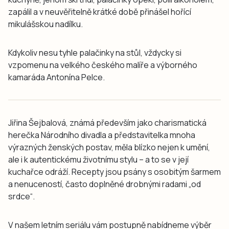
zapálil a v neuvěřitelně krátké době přinášel hořící
mikulášskou nadílku.
Kdykoliv nesu tyhle palačinky na stůl, vždycky si
vzpomenu na velkého českého malíře a výborného
kamaráda Antonína Pelce.
Jiřina Šejbalová, známá především jako charismatická
herečka Národního divadla a představitelka mnoha
výrazných ženských postav, měla blízko nejen k umění,
ale i k autentickému životnímu stylu – a to se v její
kuchařce odráží. Recepty jsou psány s osobitým šarmem
a nenuceností, často doplněné drobnými radami „od
srdce“.
V našem letním seriálu vám postupně nabídneme výběr