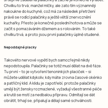
Chvilku to trvá; manžel mlčky, ale zato tím významněji
nakoukne do kuchyně, což má za následek přetržení
právě se rodící palačinky a ještě větší znervoznění
kuchařky. Přesto je konečně poslední hotova a může se
začít s pomazáváním džemem a s rolováním. To také
chvilku trvá, a proto jsou první palačinky úplně studené.
Nepoddajné placky
Takovéto nervové vypětí bych samozřejmě nikdy
nepodstoupila. Palačinky se totiž musí dělat na dvě fáze.
Tu první – to je vytvoření tenoninkých placiček – si
můžete udělat kdykoliv, kdy máte zrovna časové okénko
a patřičný klid. A klidu je zapotřebí, protože palačinky
umějí být žensky rozmazlené, vyžadují všestranné péče
a krutě se mstí za nedbalou přípravu. Odmítají se dát
obrátit, trhají se, připalují a dělají samé schválnosti.