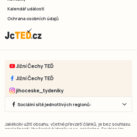
Kalendář událostí
Ochrana osobních údajů
Jižní Čechy TEĎ
Jižní Čechy TEĎ
jihoceske_tydeniky
Sociální sítě jednotlivých regionů:
Jakékoliv užití obsahu, včetně převzetí článků, je bez souhlasu
společnosti Jihočeské týdeníky s.r.o. zakázáno. Souhlas lze
získat na e-mailu:
neumann@jihocesketydeniky.cz
.