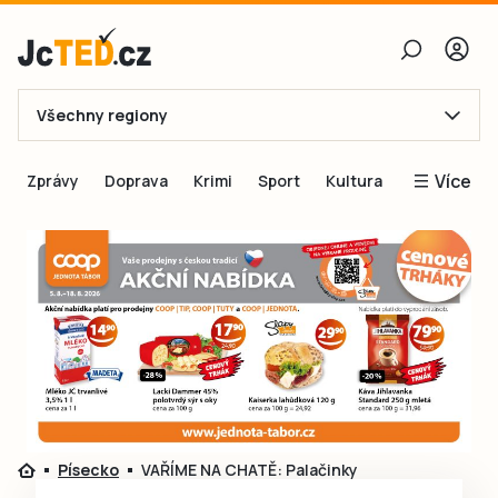
Všechny regiony
E-mail
Více
Zprávy
Doprava
Krimi
Sport
Kultura
Heslo
Blogy
Obnovit heslo
Inspirace
Čtenáři píší
Přihlásit se
Speciální přílohy
Přihlásit se přes Facebook
Inzerce
Ještě nemám účet, chci se
Registrovat
Písecko
VAŘÍME NA CHATĚ: Palačinky