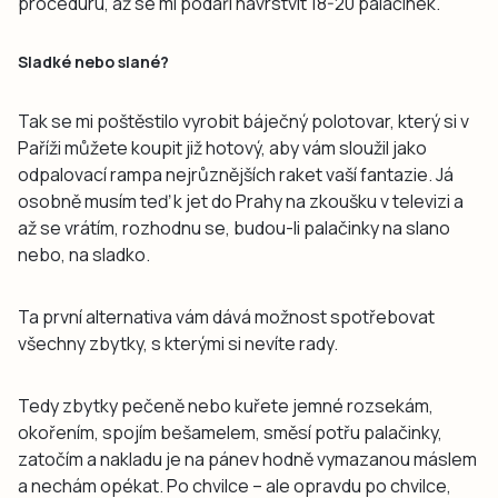
proceduru, až se mi podaří navrstvit 18-20 palačinek.
Sladké nebo slané?
Tak se mi poštěstilo vyrobit báječný polotovar, který si v
Paříži můžete koupit již hotový, aby vám sloužil jako
odpalovací rampa nejrůznějších raket vaší fantazie. Já
osobně musím teď k jet do Prahy na zkoušku v televizi a
až se vrátím, rozhodnu se, budou-li palačinky na slano
nebo, na sladko.
Ta první alternativa vám dává možnost spotřebovat
všechny zbytky, s kterými si nevíte rady.
Tedy zbytky pečeně nebo kuřete jemné rozsekám,
okořením, spojím bešamelem, směsí potřu palačinky,
zatočím a nakladu je na pánev hodně vymazanou máslem
a nechám opékat. Po chvilce – ale opravdu po chvilce,