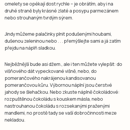
omelety se opékají dost rychle – je obrátím, aby i na
druhé straně byly krásné zlaté a posypu parmezánem
nebo strouhaným tvrdým sýrem.
Jindy můžeme palačinky plnit podušenými houbami,
dušenou zeleninou nebo . . . přemýšlejte sami a já zatím
přejdu na náplň sladkou.
Nejběžnější bude asi džem., ale i ten můžete vylepšit: do
višňového dát vypeckované višně, nebo, do
pomerančového nakrájenou kandisovanou
pomerančovou kůru. Výbornou náplní jsou čerstvé
jahody se šlehačkou. Nebo zkuste náplně čokoládové:
rozpuštěnou čokoládu s kouskem másla, nebo
nastrouhanou čokoládu s rozsekanými praženými
mandlemi, no prostě tady se vaší dobročinnosti meze
nekladou.