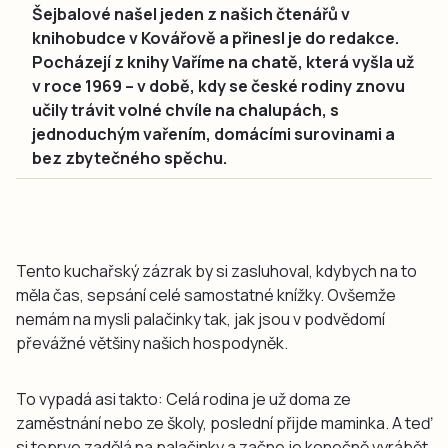
Šejbalové našel jeden z našich čtenářů v
knihobudce v Kovářově a přinesl je do redakce.
Pocházejí z knihy Vaříme na chatě, která vyšla už
v roce 1969 – v době, kdy se české rodiny znovu
učily trávit volné chvíle na chalupách, s
jednoduchým vařením, domácími surovinami a
bez zbytečného spěchu.
Tento kuchařský zázrak by si zasluhoval, kdybych na to
měla čas, sepsání celé samostatné knížky. Ovšemže
nemám na mysli palačinky tak, jak jsou v podvědomí
převážné většiny našich hospodyněk.
To vypadá asi takto: Celá rodina je už doma ze
zaměstnání nebo ze školy, poslední přijde maminka. A teď
si teprve zadělá na palačinky a začne je konečně vyrábět.