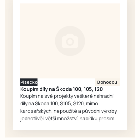
brdskými lesy a
kombinaci chutí,
narazili na uhlíře,
kterou si
kteří u
zamilujete.
doutnajících milířů
právě obědvali.
Písecko
Dohodou
Koupím díly na Škoda 100, 105, 120
Koupím na své projekty veškeré náhradní
díly na Škoda 100, Š105, Š120, mimo
karosářských, nepoužité a původní výroby,
jednotlivě i větší množství, nabídku prosím
pouze na e-mail: svorpi@seznam.cz.