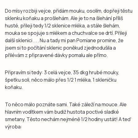
Do mísy rozbiji vejce, přidám mouku, osolím, dopřeji těstu
sklenku koňaku a prošlehám. Ale je to na šlehání příliš
husté, přileji tedy 1/2 sklenice mléka, a stále šlehám,
mouka se spojuje s mlékem a chuchvalce se drtí. Přileji
další sklenici . . . Nu a tady mi pan Pomiane promine, že
jsem si to počítání sklenic poněkud zjednodušila a
přilévám z připravené dávky pomalu ale přímo.
Připravím si tedy: 3 celá vejce, 35 dkg hrubé mouky,
špetku soli, něco málo přes 1/2 1 mléka, 1 skleničku
koňaku.
To něco málo poznáte sami. Také záleží na mouce. Ale
hlavním vodítkem vám budiž hustota poctivé sladké
smetany. Těsto nechám nejméně 1/2 hodiny ustát! A teď
výroba: