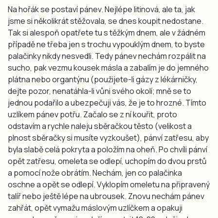
Na hořák se postaví pánev. Nejlépe litinová, ale ta, jak
jsme si několikrát stěžovala, se dnes koupit nedostane.
Tak si alespoň opatřete tu s těžkým dnem, ale v žádném
případě ne třeba jen s trochu vypouklým dnem, to byste
palačinky nikdy nesvedli. Tedy pánev nechám rozpálit na
sucho, pak vezmu kousek másla a zabalím je do jemného
plátna nebo organtýnu (použijete-li gázy z lékárničky,
dejte pozor, nenatáhla-li vůni svého okolí; mně se to
jednou podařilo a ubezpečuji vás, že je to hrozné. Tímto
uzlíkem pánev potřu. Začalo se z ní kouřit, proto
odstavím a rychle naleju sběračkou těsto (velikost a
plnost sběračky si musíte vyzkoušet), pánví zatřesu, aby
byla slabě celá pokryta a položím na oheň. Po chvíli pánví
opět zatřesu, omeleta se odlepí, uchopím do dvou prstů
a pomocí nože obrátím. Nechám, jen co palačinka
oschne a opět se odlepí. Vyklopím omeletu na připravený
talíř nebo ještě lépe na ubrousek. Znovu nechám pánev
zahřát, opět vymažu máslovým uzlíčkem a opakuji