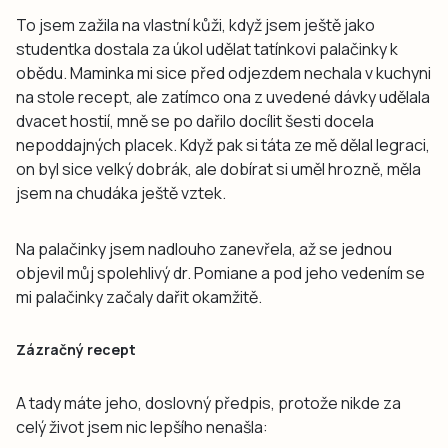
To jsem zažila na vlastní kůži, když jsem ještě jako
studentka dostala za úkol udělat tatínkovi palačinky k
obědu. Maminka mi sice před odjezdem nechala v kuchyni
na stole recept, ale zatímco ona z uvedené dávky udělala
dvacet hostií, mně se po dařilo docílit šesti docela
nepoddajných placek. Když pak si táta ze mě dělal legraci,
on byl sice velký dobrák, ale dobírat si uměl hrozně, měla
jsem na chudáka ještě vztek.
Na palačinky jsem nadlouho zanevřela, až se jednou
objevil můj spolehlivý dr. Pomiane a pod jeho vedením se
mi palačinky začaly dařit okamžitě.
Zázračný recept
A tady máte jeho, doslovný předpis, protože nikde za
celý život jsem nic lepšího nenašla: