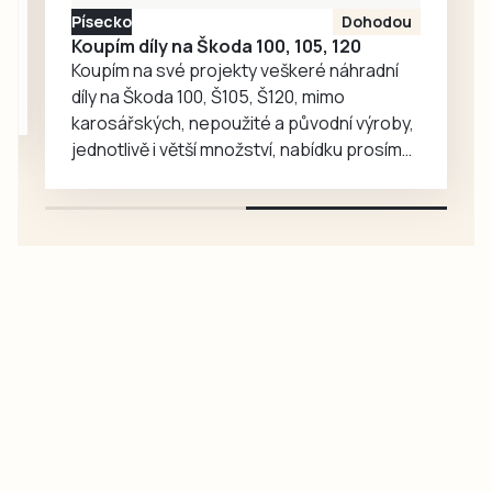
dobrovolní hasiči
Písecko
Dohodou
se mohou pyšnit
Koupím díly na Škoda 100, 105, 120
víc než osmdesáti
Koupím na své projekty veškeré náhradní
členy….
díly na Škoda 100, Š105, Š120, mimo
karosářských, nepoužité a původní výroby,
jednotlivě i větší množství, nabídku prosím
pouze na e-mail: svorpi@seznam.cz.