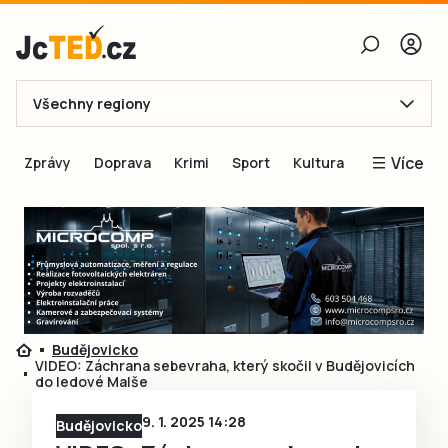
Všechny regiony
E-mail
Více
Zprávy
Doprava
Krimi
Sport
Kultura
Heslo
Blogy
Obnovit heslo
Inspirace
Čtenáři píší
Přihlásit se
Speciální přílohy
Přihlásit se přes Facebook
Inzerce
Budějovicko
VIDEO: Záchrana sebevraha, který skočil v Budějovicích
Ještě nemám účet, chci se
Registrovat
do ledové Malše
9. 1. 2025 14:28
Budějovicko