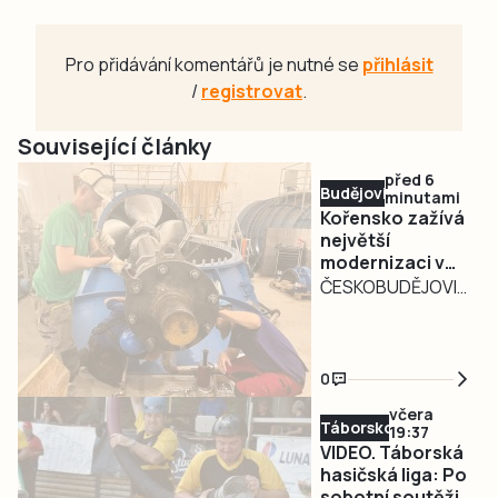
Pro přidávání komentářů je nutné se
přihlásit
/
registrovat
.
Související články
před 6
Budějovicko
minutami
Kořensko zažívá
největší
modernizaci v
historii. Polovina
ČESKOBUDĚJOVICKO
nových strojů
– Největší
vodní elektrárny
modernizací za
už je na místě
celou historii
0
svého provozu
včera
prochází v těchto
Táborsko
19:37
měsících malá
VIDEO. Táborská
vodní elektrárna
hasičská liga: Po
sobotní soutěži