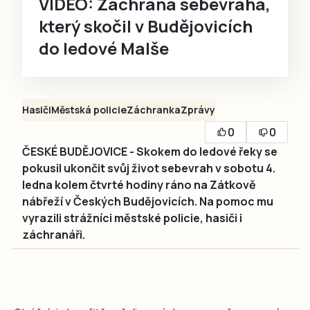
VIDEO: Záchrana sebevraha,
který skočil v Budějovicích
do ledové Malše
Hasiči
Městská policie
Záchranka
Zprávy
0
0
ČESKÉ BUDĚJOVICE - Skokem do ledové řeky se
pokusil ukončit svůj život sebevrah v sobotu 4.
ledna kolem čtvrté hodiny ráno na Zátkově
nábřeží v Českých Budějovicích. Na pomoc mu
vyrazili strážníci městské policie, hasiči i
záchranáři.