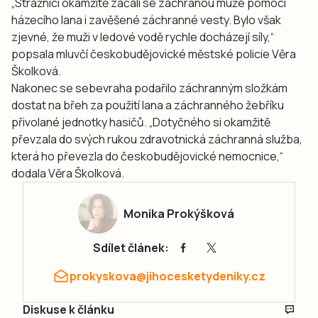
„Strážníci okamžitě začali se záchranou muže pomocí
házecího lana i zavěšené záchranné vesty. Bylo však
zjevné, že muži v ledové vodě rychle docházejí síly,“
popsala mluvčí českobudějovické městské policie Věra
Školková.
Nakonec se sebevraha podařilo záchranným složkám
dostat na břeh za použití lana a záchranného žebříku
přivolané jednotky hasičů. „Dotyčného si okamžitě
převzala do svých rukou zdravotnická záchranná služba,
která ho převezla do českobudějovické nemocnice,“
dodala Věra Školková.
Monika Prokýšková
Sdílet článek:
prokyskova@jihocesketydeniky.cz
Diskuse k článku